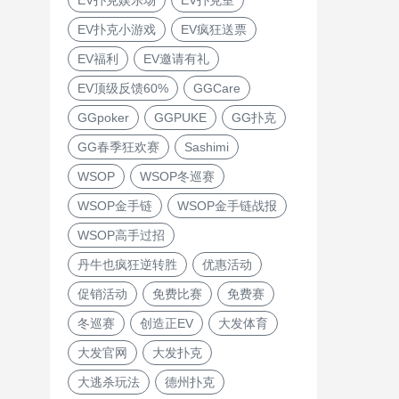
EV扑克小游戏
EV疯狂送票
EV福利
EV邀请有礼
EV顶级反馈60%
GGCare
GGpoker
GGPUKE
GG扑克
GG春季狂欢赛
Sashimi
WSOP
WSOP冬巡赛
WSOP金手链
WSOP金手链战报
WSOP高手过招
丹牛也疯狂逆转胜
优惠活动
促销活动
免费比赛
免费赛
冬巡赛
创造正EV
大发体育
大发官网
大发扑克
大逃杀玩法
德州扑克