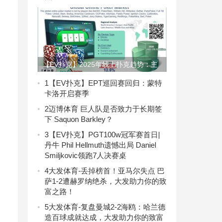
【EV扑克】2025年线上扑克趋势：主
打6大发展方向
1
【EV扑克】EPT巡回赛回归：蒙特
卡洛开启赛季
名
2
迈博体育 巨人队是否致力于长期签
下 Saquon Barkley？
3
【EV扑克】PGT100w冠军赛首日|
丹牛 Phil Hellmuth遗憾出局 Daniel
Smiljkovic领跑7人决赛桌
4
大发体育-丢掉榜首！亚马尔失点 巴
萨1-2遭赫罗纳绝杀，大发助力你的致
富之路！
5
大发体育-复盘曼城2-2海鸥：哈兰德
造百球成就达成，大发助力你的致富