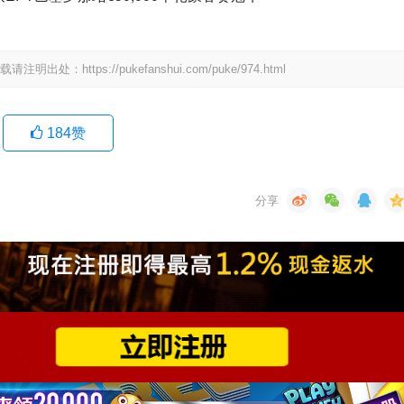
tps://pukefanshui.com/puke/974.html
184
赞