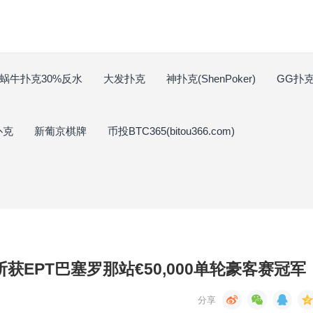
蜗牛扑克30%反水
大发扑克
神扑克(ShenPoker)
GG扑克(
扑克
新葡京棋牌
币投BTC365(bitou366.com)
ak斩获EPT巴塞罗那站€50,000单轮豪客赛冠军