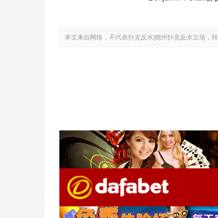
本文来自网络，不代表扑克反水|德州扑克反水立场，转载请注明出处：ht