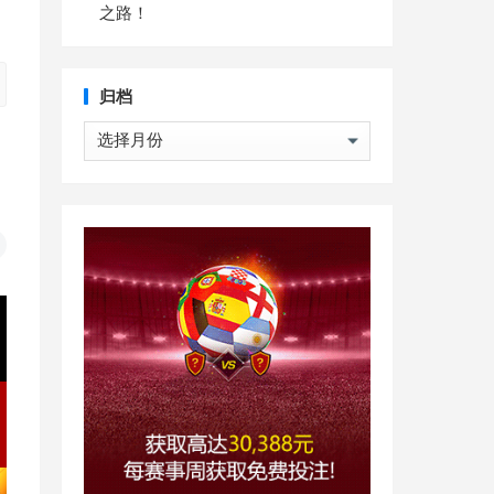
之路！
归档
归
档