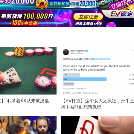
克】“我拿着KK从来就没赢
【EV扑克】这个女人太疯狂，丹牛
播中被吓到想请保镖