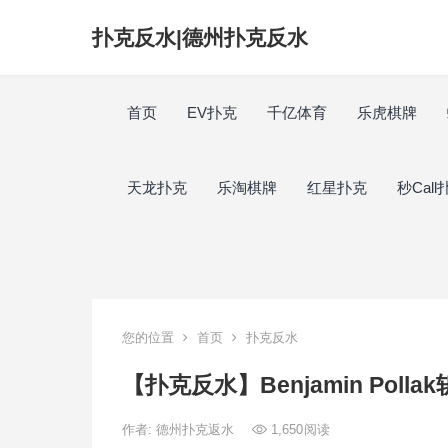
扑克反水|德州扑克反水
首页
EV扑克
千亿体育
乐虎棋牌
天龙扑克
乐淘棋牌
红星扑克
秒Call
您的位置
首页
扑克反水
【扑克反水】Benjamin Poll
作者:
德州扑克返水
1,650
阅读