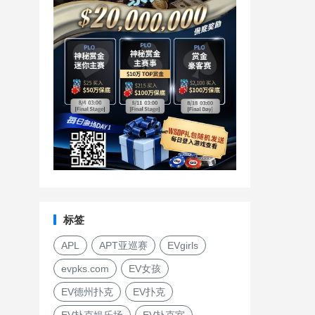
标签
APL
APT亚巡赛
EVgirls
evpks.com
EV女孩
EV德州扑克
EV扑克
EV扑克娱乐场
EV扑克室