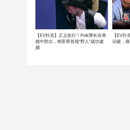
【EV扑克】正义执行！Polk警长在单
【EV扑
挑中胜出，将匪帮首领“野人”成功逮
识破，痛
捕