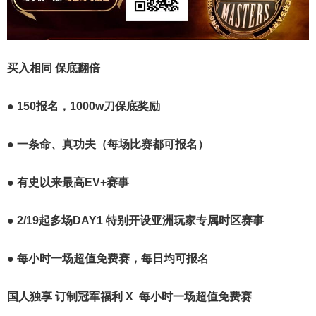
买入相同 保底翻倍
● 150报名，1000w刀保底奖励
● 一条命、真功夫（每场比赛都可报名）
● 有史以来最高EV+赛事
● 2/19起多场DAY1 特别开设亚洲玩家专属时区赛事
● 每小时一场超值免费赛，每日均可报名
国人独享 订制冠军福利
X
每小时一场超值免费赛