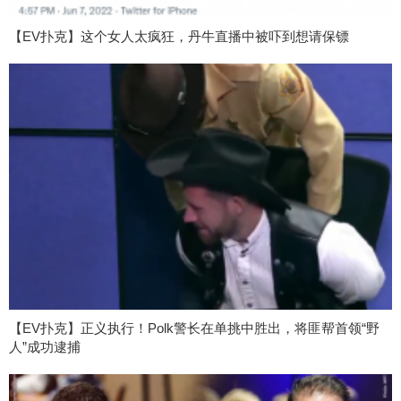
【EV扑克】这个女人太疯狂，丹牛直播中被吓到想请保镖
【EV扑克】正义执行！Polk警长在单挑中胜出，将匪帮首领“野
人”成功逮捕