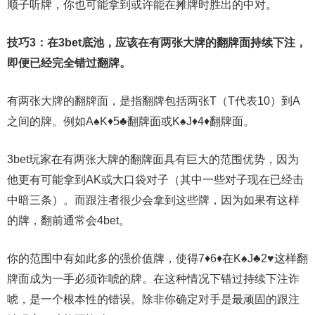
顺子听牌，你也可能拿到或许能在摊牌时胜出的中对。
技巧3：在3bet底池，应该在有两张大牌的翻牌面持续下注，
即便已经完全错过翻牌。
有两张大牌的翻牌面，是指翻牌包括两张T（T代表10）到A
之间的牌。例如A♠K♦5♣翻牌面或K♠J♦4♦翻牌面。
3bet玩家在有两张大牌的翻牌面具有巨大的范围优势，因为
他更有可能拿到AK或大口袋对子（其中一些对子现在已经击
中暗三条）。而跟注者很少会拿到这些牌，因为如果有这样
的牌，翻前通常会4bet。
你的范围中有如此多的强价值牌，使得7♦6♦在K♠J♣2♥这样翻
牌面成为一手必须诈唬的牌。在这种情况下错过持续下注诈
唬，是一个根本性的错误。除非你确定对手是最顽固的跟注