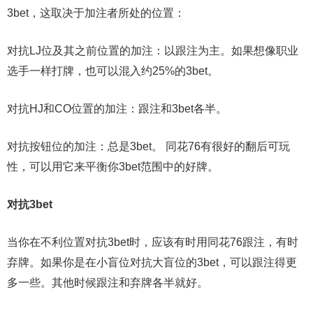
3bet，这取决于加注者所处的位置：
对抗LJ位及其之前位置的加注：以跟注为主。如果想像职业
选手一样打牌，也可以混入约25%的3bet。
对抗HJ和CO位置的加注：跟注和3bet各半。
对抗按钮位的加注：总是3bet。 同花76有很好的翻后可玩
性，可以用它来平衡你3bet范围中的好牌。
对抗3bet
当你在不利位置对抗3bet时，应该有时用同花76跟注，有时
弃牌。如果你是在小盲位对抗大盲位的3bet，可以跟注得更
多一些。其他时候跟注和弃牌各半就好。