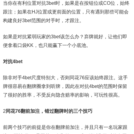
当你在有利位置对抗3bet时，如果是在按钮位或CO位，始终
跟注；如果在HJ位置或更前面的位置，只有遇到那些可能会
构建良好3bet范围的对手时，才跟注。
如果是对抗紧弱玩家的3bet该怎么办？弃牌就好，让他们即
便拿着口袋KK，也只能赢下一个小底池。
对抗4bet
除非对手4bet尺度特别大，否则同花76应该始终跟注。这手
牌很容易在翻牌圈拿到听牌，因此在对抗4bet的范围时保留
了很好的胜率，不受反向隐含赔率的影响，可玩性很高。
2
同花76翻前加注，错过翻牌时的三个技巧
前两个技巧的前提是你在翻牌前加注，并且只有一名玩家跟