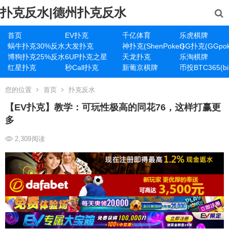
扑克反水|德州扑克反水
首页
EV扑克
千亿体育
乐虎棋牌
蜗牛扑克30%反水
大发扑克
神扑克(ShenPoker)
GG扑克(GGpok
博狗扑克25%反水
6UP扑克之星
天龙扑克
乐淘棋牌
红星扑克
秒Call扑克
新葡京棋牌
币投BTC365(bit
您的位置
首页
扑克反水
【EV扑克】教学：可玩性极高的同花76，这样打赢更
多
2,309
阅读