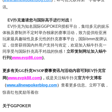
讯。
EV扑克邀请您与国际高手进行对战！
EV扑克为知名国际GGPOKER授权平台，集结多元的娱乐
体验及赛制并不定时举办独家的赛事活动，致力提供给亚洲
玩家最具趣味性及多元性的扑克赛事平台，国际bmm发牌认
证，信誉获得国内外用户支持与肯定，欢迎加入蜗牛扑克一
同享受与国际扑克高手对战的快感！
立即复制网址加入蜗牛
行列(
www.evp86.com
)
。
更多有关GG扑克WSOP
赛事资讯与活动内容可到
EV扑克官
网(
www.evpk88.com
)
，
或是关注蜗牛扑克
官方中文博客
（
www.allnewpokerblog.com
）
查看更多信息。立即下载，
惊喜红包奖励等着你
关于GGPOKER