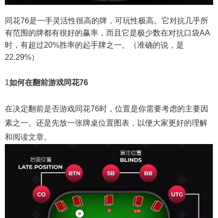
同花76是一手灵活性很高的牌，可玩性极高。它对抗几乎所
有范围的牌都有很好的赢率，而且它是极少数在对抗口袋AA
时，有超过20%胜率的起手牌之一。（准确的说，是
22.29%）
1
如何在翻前游戏同花76
在决定翻前是否游戏同花76时，位置是你需要考虑的主要因
素之一。还是先放一张牌桌位置图表，以便大家更好的理解
和阅读文章。