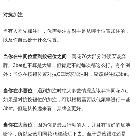
对抗加注
当有人率先加注时，你需要注意对手是从哪个位置加注的，
以及你自己处于什么位置。
当你在中间位置到按钮位之间
：同花76大部分时候应该弃
牌。3bet也不算是大错，但肯定不能每次都这么打。有个例
外：当你在按钮位置对抗CO玩家加注时，应该跟注或3bet。
当你在小盲位
：遇到加注时绝大多数情况应该弃掉同花76。
如果是对抗按钮位的加注，可以根据需要以低频率进行一些
3bet。但是从长远来看，弃牌会更好。
当你在大盲位
：因为你是最后行动的人，并且有很好的底池
赔率，所以应该用同花76继续玩下去。至于是该跟注还是