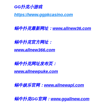
GG扑克小游戏
https://www.ggpkcasino.com
蜗牛扑克最新网址：
www.allnew36.com
蜗牛扑克官方网址：
www.allnew366.com
蜗牛扑克网址发布页：
www.allnewpuke.com
蜗牛娱乐官网：
www.allnewapl.com
蜗牛扑克GG官网：
www.ggallnew.com