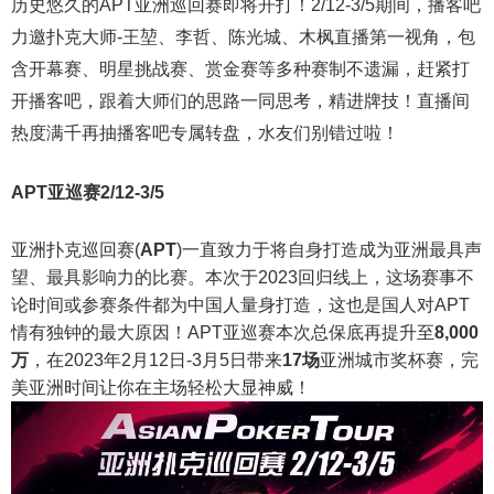
历史悠久的APT亚洲巡回赛即将开打！2/12-3/5期间，播客吧
力邀扑克大师-王堃、李哲、陈光城、木枫直播第一视角，包
含开幕赛、明星挑战赛、赏金赛等多种赛制不遗漏，赶紧打
开播客吧，跟着大师们的思路一同思考，精进牌技！直播间
热度满千再抽播客吧专属转盘，水友们别错过啦！
APT亚巡赛2/12-3/5
亚洲扑克巡回赛(
APT
)一直致力于将自身打造成为亚洲最具声
望、最具影响力的比赛。本次于2023回归线上，这场赛事不
论时间或参赛条件都为中国人量身打造，这也是国人对APT
情有独钟的最大原因！APT亚巡赛本次总保底再提升至
8,000
万
，在2023年2月12日-3月5日带来
17场
亚洲城市奖杯赛，完
美亚洲时间让你在主场轻松大显神威！