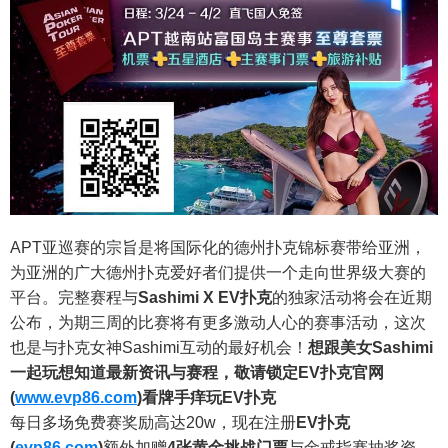
APT亚巡赛的宗旨是将国际化的德州扑克锦标赛带给亚洲，
为亚洲的广大德州扑克爱好者们提供一个走向世界级大赛的
平台。
完整赛程与
Sashimi X EV扑克
的独家活动将会在近期
公布，为期三周的比赛将有更多激动人心的赛事活动，这次
也是与扑克女神Sashimi互动的最好机会！
想跟美女Sashimi
一起玩
想知道最新资讯与赛程，
敬请锁定EV扑克官网
(
www.evp86.com
)
看牌手痒玩EV扑克
每日多场免费赛奖励高达20w，现在注册
EV扑克
(
evp86.com
)
额外加赠
4张黄金挑战门票
与金戒指赛抽奖资