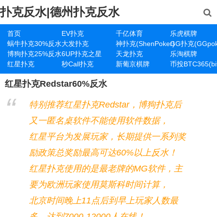
扑克反水|德州扑克反水
首页
EV扑克
千亿体育
乐虎棋牌
蜗牛扑克30%反水
大发扑克
神扑克(ShenPoker)
GG扑克(GGpok
博狗扑克25%反水
6UP扑克之星
天龙扑克
乐淘棋牌
红星扑克
秒Call扑克
新葡京棋牌
币投BTC365(bit
红星扑克Redstar60%反水
特别推荐红星扑克Redstar，博狗扑克后
又一匿名桌软件不能使用软件数据，
红星平台为发展玩家，长期提供一系列奖
励政策总奖励最高可达60%以上反水！
红星扑克使用的是最老牌的MG软件，主
要为欧洲玩家使用莫斯科时间计算，
北京时间晚上11点后到早上玩家人数最
多，达到7000-12000人在线！