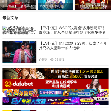
【EV扑克】比赛办到破
大发扑克新手礼包
【扑克反水】2023现在
产？扑克圈著名Overlay
哪里还有网上德州扑克
最新文章
事件，Hustler竟直接赖
可以玩？
账不搞了！
【EV扑克】WSOP决赛桌“多弗朗明哥”引
爆赛场，他从全场垫底打到了冠军争夺者
7
赞
28
阅读
【EV扑克】他只拿到了23票，却成了今年
扑克名人堂唯一的入选者
5
赞
25
阅读