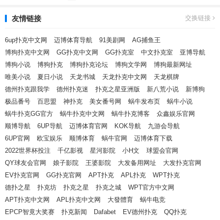
导
友情链接
交换链接
航
6up扑克中文网
迈博体育导航
91美剧网
AG捕鱼王
博狗扑克中文网
GG扑克中文网
GG扑克室
中文扑克室
亚博导航
博狗小说
博狗扑克
博狗扑克论坛
博狗文学网
博狗最新网址
唯美小说
夏日小说
天龙书城
天龙扑克中文网
天龙棋牌
德州扑克跟我学
德州扑克迷
扑克之星亚洲版
新八荒小说
新博狗
极品番号
百思盟
神扑克
美女番号网
蜗牛发布页
蜗牛小说
蜗牛扑克GG官方
蜗牛扑克中文网
蜗牛扑克博客
众鑫娱乐官网
顺博导航
6UP导航
迈博体育官网
KOK导航
九游会导航
6UP官网
欧宝娱乐
顺博体育
蜗牛官网
迈博体育下载
2022世界杯投注
千亿影视
星河影院
小H文
球盟会官网
QY球友会官网
娘子影院
王婆影院
大发备用网址
大发扑克官网
EV扑克官网
GG扑克官网
APT扑克
APL扑克
WPT扑克
德扑之星
扑克坊
扑克之星
扑克之城
WPT官方中文网
APT扑克中文网
APL扑克中文网
大發體育
蜗牛电竞
EPCP智竟大奖赛
扑克新闻
Dafabet
EV德州扑克
QQ扑克