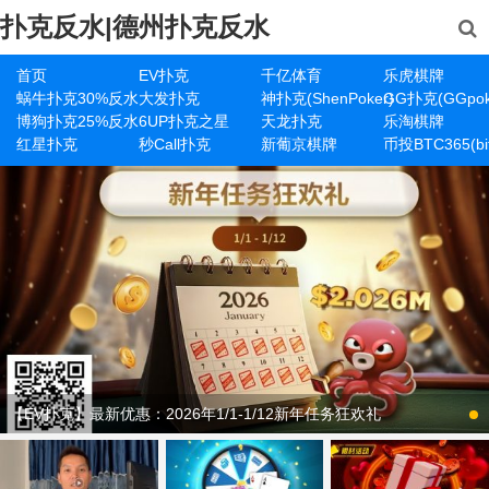
扑克反水|德州扑克反水
首页
EV扑克
千亿体育
乐虎棋牌
蜗牛扑克30%反水
大发扑克
神扑克(ShenPoker)
GG扑克(GGpok
博狗扑克25%反水
6UP扑克之星
天龙扑克
乐淘棋牌
红星扑克
秒Call扑克
新葡京棋牌
币投BTC365(bit
【EV扑克】最新优惠：2026年1/1-1/12新年任务狂欢礼