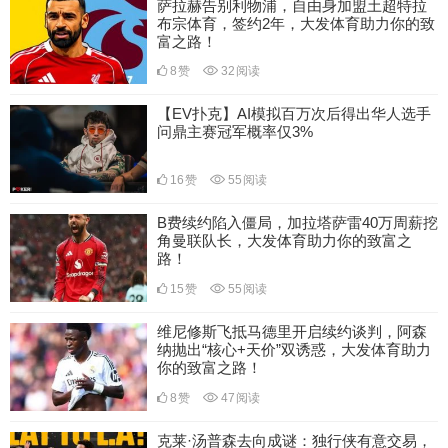
萨拉赫告别利物浦，自由身加盟土超特拉
布宗体育，签约2年，大发体育助力你的致
富之路！
8
赞
32
阅读
【EV扑克】AI模拟百万次后得出华人选手
问鼎主赛冠军概率仅3%
16
赞
55
阅读
B费续约陷入僵局，加拉塔萨雷40万周薪挖
角曼联队长，大发体育助力你的致富之
路！
15
赞
55
阅读
维尼修斯飞抵马德里开启续约谈判，阿森
纳抛出“核心+天价”双诱惑，大发体育助力
你的致富之路！
8
赞
47
阅读
克莱·汤普森去向成谜：独行侠有意交易，