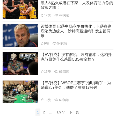
湖人&热火成潜在下家，大发体育助力你的
致富之路！
12
赞
49
阅读
迈博体育 巴萨中场竞争白热化：卡萨多彻
底沦为边缘人，沙特高薪邀约引发去留两
难
9
赞
54
阅读
【EV扑克】没有解说、没有剧本，这档扑
克节目凭什么杀回CBS黄金档？
15
赞
66
阅读
【EV扑克】WSOP主赛事“拖时间门”：为
躺赚2万美金，他磨了整整17分钟
13
赞
60
阅读
文
1
2
…
1,977
下一页
章