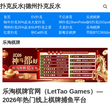
扑克反水|德州扑克反水
首页
EV扑克
千亿体育
乐虎棋牌
蜗牛扑克30%反水
大发扑克
神扑克(ShenPoker)
GG扑克(GGpok
博狗扑克25%反水
6UP扑克之星
天龙扑克
乐淘棋牌
红星扑克
秒Call扑克
新葡京棋牌
币投BTC365(bit
乐淘棋牌
乐淘棋牌官网（LetTao Games）—
2026年热门线上棋牌捕鱼平台