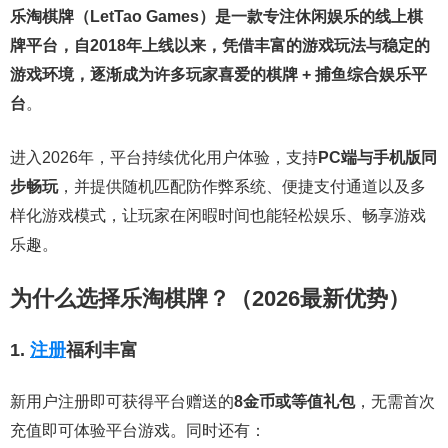
乐淘棋牌（LetTao Games）是一款专注休闲娱乐的线上棋
牌平台，自2018年上线以来，凭借丰富的游戏玩法与稳定的
游戏环境，逐渐成为许多玩家喜爱的棋牌 + 捕鱼综合娱乐平
台
。
进入2026年，平台持续优化用户体验，支持
PC端与手机版同
步畅玩
，并提供随机匹配防作弊系统、便捷支付通道以及多
样化游戏模式，让玩家在闲暇时间也能轻松娱乐、畅享游戏
乐趣。
为什么选择乐淘棋牌？（2026最新优势）
1.
注册
福利丰富
新用户注册即可获得平台赠送的
8金币或等值礼包
，无需首次
充值即可体验平台游戏。同时还有：