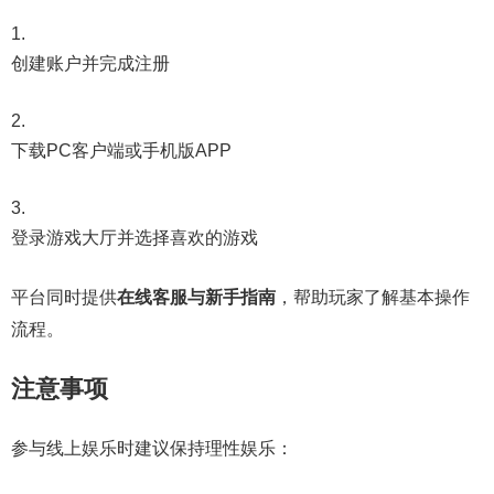
创建账户并完成注册
下载PC客户端或手机版APP
登录游戏大厅并选择喜欢的游戏
平台同时提供
在线客服与新手指南
，帮助玩家了解基本操作
流程。
注意事项
参与线上娱乐时建议保持理性娱乐：