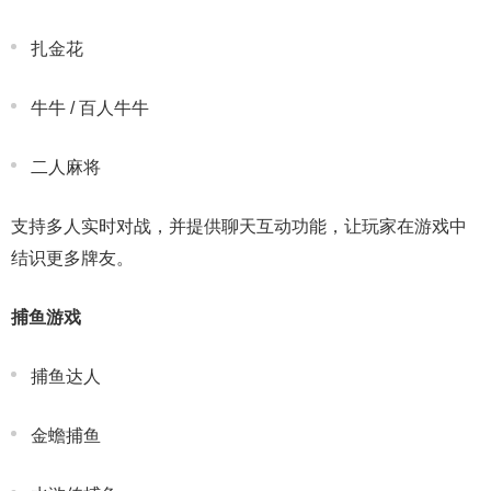
扎金花
牛牛 / 百人牛牛
二人麻将
支持多人实时对战，并提供聊天互动功能，让玩家在游戏中
结识更多牌友。
捕鱼游戏
捕鱼达人
金蟾捕鱼