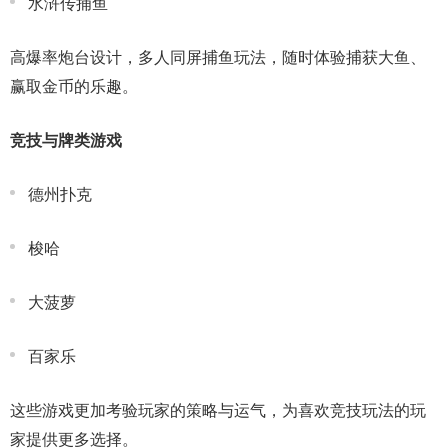
水浒传捕鱼
高爆率炮台设计，多人同屏捕鱼玩法，随时体验捕获大鱼、
赢取金币的乐趣。
竞技与牌类游戏
德州扑克
梭哈
大菠萝
百家乐
这些游戏更加考验玩家的策略与运气，为喜欢竞技玩法的玩
家提供更多选择。