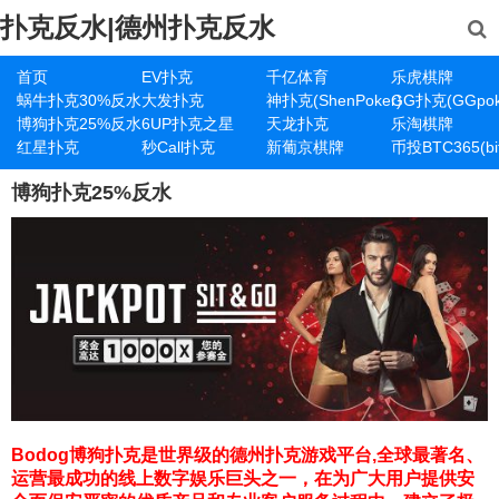
扑克反水|德州扑克反水
首页
EV扑克
千亿体育
乐虎棋牌
蜗牛扑克30%反水
大发扑克
神扑克(ShenPoker)
GG扑克(GGpok
博狗扑克25%反水
6UP扑克之星
天龙扑克
乐淘棋牌
红星扑克
秒Call扑克
新葡京棋牌
币投BTC365(bit
博狗扑克25%反水
Bodog博狗扑克是世界级的德州扑克游戏平台,全球最著名、
运营最成功的线上数字娱乐巨头之一，在为广大用户提供安