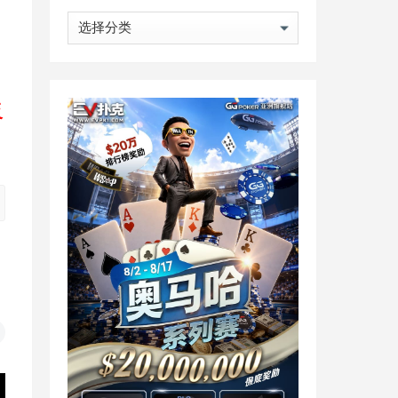
分
类
反