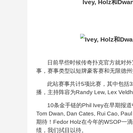
Ivey, Holz
和
Dwa
日前早些时候传奇扑克官方就对外
事，赛事类型以短牌豪客赛和无限德州
此站赛事共计
5
项比赛，其中包括
3
播，主持阵容为
Randy Lew
,
Lex Veldh
10
条金手链的
Phil Ivey
在早期报道
Tom Dwan
,
Dan Cates
,
Rui Cao
,
Paul
期待！
Fedor Holz
在今年的WSOP一
绩，我们拭目以待。