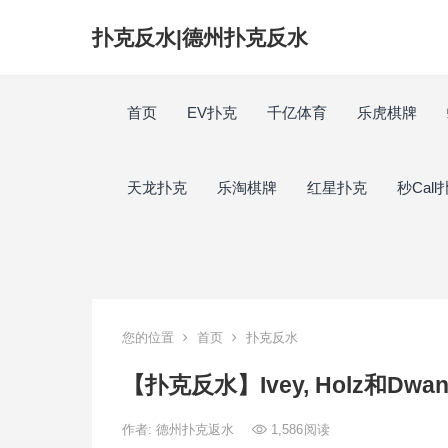
扑克反水|德州扑克反水
首页
EV扑克
千亿体育
乐虎棋牌
天龙扑克
乐淘棋牌
红星扑克
秒Call
您的位置
首页
扑克反水
【扑克反水】Ivey, Holz和
作者:
德州扑克返水
1,586
阅读