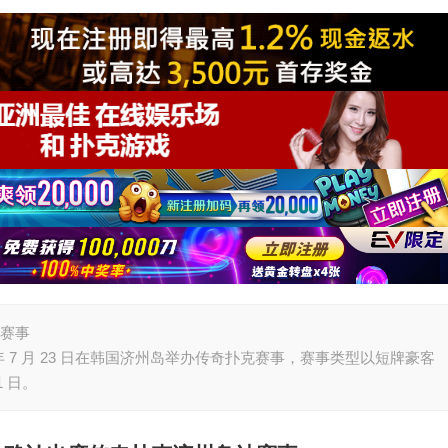
站赛事
7 月 23 日在韩国济州岛举办传奇扑克赛事，赛事类型以短牌豪客
 日。