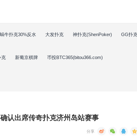
蜗牛扑克30%反水
大发扑克
神扑克(ShenPoker)
GG扑克(
扑克
新葡京棋牌
币投BTC365(bitou366.com)
Dwan确认出席传奇扑克济州岛站赛事