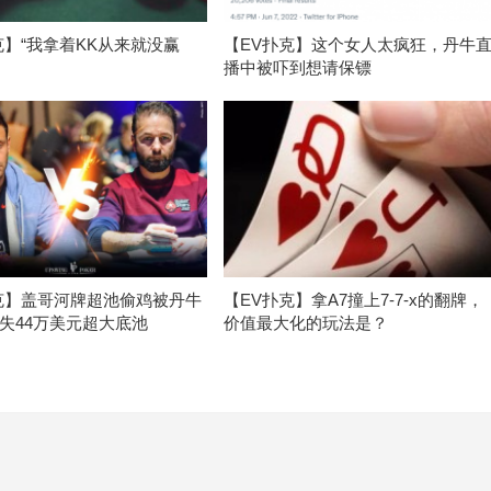
克】“我拿着KK从来就没赢
【EV扑克】这个女人太疯狂，丹牛
播中被吓到想请保镖
克】盖哥河牌超池偷鸡被丹牛
【EV扑克】拿A7撞上7-7-x的翻牌，
失44万美元超大底池
价值最大化的玩法是？