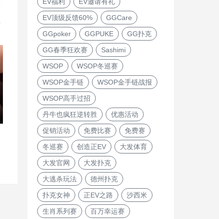
EV福利
EV邀请有礼
EV顶级反馈60%
GGCare
直
GGpoker
GGPUKE
GG扑克
GG春季狂欢赛
Sashimi
WSOP
WSOP冬巡赛
WSOP金手链
WSOP金手链战报
WSOP高手过招
丹牛也疯狂逆转胜
优惠活动
促销活动
免费比赛
免费赛
冬巡赛
创造正EV
大发体育
大发官网
大发扑克
大逃杀玩法
德州扑克
扑克女神
正EV之路
沙西米
生肖系列赛
百万幸运赛