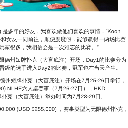
)
是多年的好友，我喜欢做他们喜欢的事情，”
Koon
备和女友一同前往，顺便度度假，能够赢得一两场比赛
玩家很多，我相信会是一次难忘的比赛。”
限德州短牌扑克（大盲底注）开场，Day1的比赛分为
。晋级的选手进入Day2的比赛，冠军也在当天产生。
德州短牌扑克（大盲底注）开场在
7
月
25
-26
日举行，
00) NLHE
六人桌赛事（
7
月
26
-27
日），
HKD
牌扑克（大盲底注）举办时间为
7
月
28
-29
日。
00,000 (USD $255,000)
，赛事类型为无限德州扑克
。