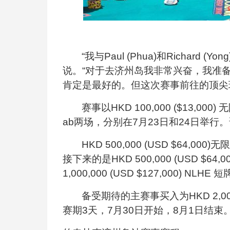
“我与
Paul (Phua)
和
Richard (Yong
说。“对于去济州岛我非常兴奋，我准
肯定是最好的。但这次赛事前往的顶尖
赛事以
HKD 100,000 ($13,000)
无
ab两场，分别在7月23日和24日举行
HKD 500,000 (USD $64,000)
无限
接下来的是
HKD 500,000 (USD $64,0
1,000,000 (USD $127,000) NLHE
短
备受期待的主赛事买入为
HKD 2,0
赛期
3
天，
7
月
30
日开始，
8
月
1
日结束