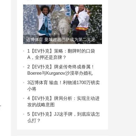
迈博体育 曼城超越巴萨成为第二大足
球品牌
1
【EV扑克】策略：翻牌时的口袋
A，全押还是弃牌？
2
【EV扑克】​牌桌传奇终成眷属！
Boeree与Kurganov沙漠举办婚礼
3
迈博体育 输血！利物浦1700万镑卖
小将
4
【EV扑克】牌局分析：实现主动进
攻的战略意图
有
5
【EV扑克】JJ这手牌，到底应该怎
么打？