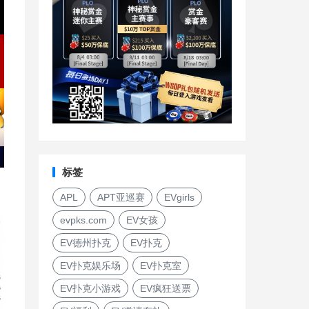
标签
APL
APT亚巡赛
EVgirls
evpks.com
EV女孩
EV德州扑克
EV扑克
EV扑克娱乐场
EV扑克室
EV扑克小游戏
EV疯狂送票