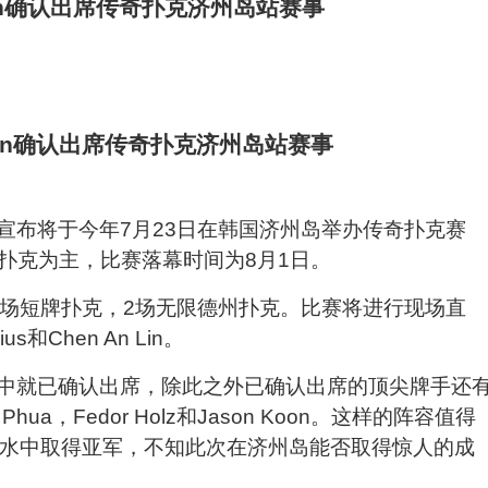
n
确认出席传奇扑克济州岛站赛事
宣布将于今年
7
月
23
日在韩国济州岛举办传奇扑克赛
扑克为主，比赛落幕时间为
8
月
1
日。
场短牌扑克，
2
场无限德州扑克。比赛将进行现场直
ius
和
Chen An Lin
。
中就已确认出席，除此之外已确认出席的顶尖牌手还
 Phua
，
Fedor Holz
和
Jason Koon
。这样的阵容值得
滴水中取得亚军，不知此次在济州岛能否取得惊人的成