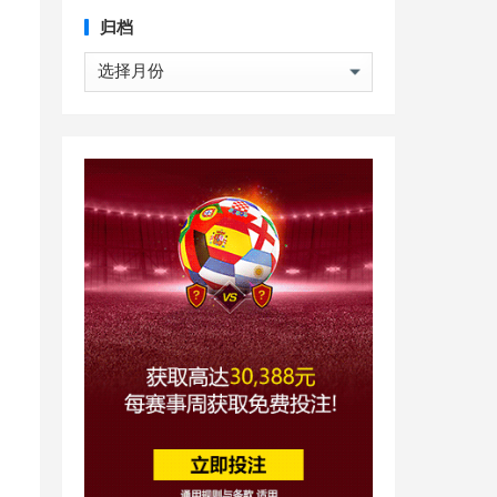
归档
归
档