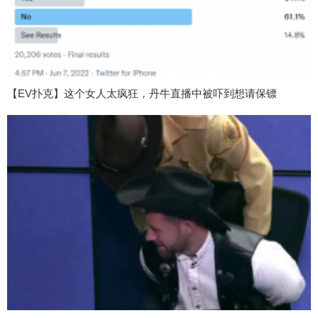
【EV扑克】这个女人太疯狂，丹牛直播中被吓到想请保镖