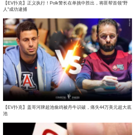
【EV扑克】正义执行！Polk警长在单挑中胜出，将匪帮首领“野
人”成功逮捕
【EV扑克】盖哥河牌超池偷鸡被丹牛识破，痛失44万美元超大底
池