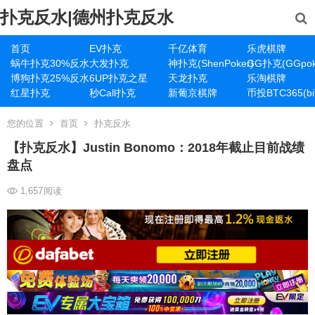
扑克反水|德州扑克反水
首页
EV扑克
千亿体育
乐虎棋牌
蜗牛扑克30%反水
大发扑克
神扑克(ShenPoker)
GG扑克(GGpok
博狗扑克25%反水
6UP扑克之星
天龙扑克
乐淘棋牌
红星扑克
秒Call扑克
新葡京棋牌
币投BTC365(bit
您的位置
首页
扑克反水
【扑克反水】Justin Bonomo：2018年截止目前战绩
盘点
1,657
阅读