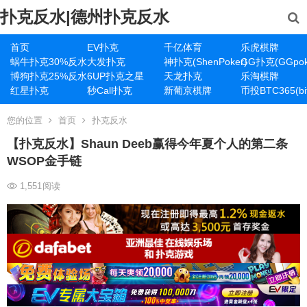
扑克反水|德州扑克反水
首页
EV扑克
千亿体育
乐虎棋牌
蜗牛扑克30%反水
大发扑克
神扑克(ShenPoker)
GG扑克(GGpok
博狗扑克25%反水
6UP扑克之星
天龙扑克
乐淘棋牌
红星扑克
秒Call扑克
新葡京棋牌
币投BTC365(bit
您的位置
首页
扑克反水
【扑克反水】Shaun Deeb赢得今年夏个人的第二条
WSOP金手链
1,551
阅读