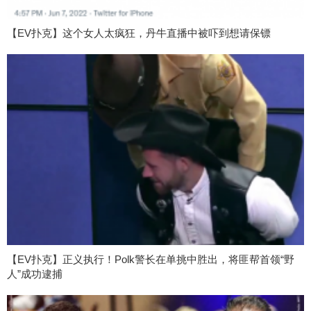
【EV扑克】这个女人太疯狂，丹牛直播中被吓到想请保镖
【EV扑克】正义执行！Polk警长在单挑中胜出，将匪帮首领“野
人”成功逮捕