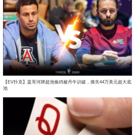
【EV扑克】盖哥河牌超池偷鸡被丹牛识破，痛失44万美元超大底
池