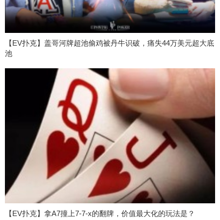
【EV扑克】盖哥河牌超池偷鸡被丹牛识破，痛失44万美元超大底
池
【EV扑克】拿A7撞上7-7-x的翻牌，价值最大化的玩法是？