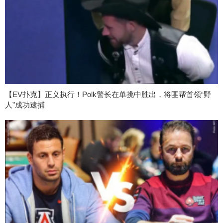
【EV扑克】正义执行！Polk警长在单挑中胜出，将匪帮首领“野
人”成功逮捕