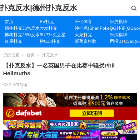
扑克反水|德州扑克反水
首页
EV扑克
千亿体育
乐虎棋牌
蜗牛扑克30%反水
大发扑克
神扑克(ShenPoker)
GG扑克(GGpok
博狗扑克25%反水
6UP扑克之星
天龙扑克
乐淘棋牌
红星扑克
秒Call扑克
新葡京棋牌
币投BTC365(bit
您的位置
首页
扑克反水
【扑克反水】一名英国男子在比赛中骚扰Phil
Hellmuths
2,073
阅读