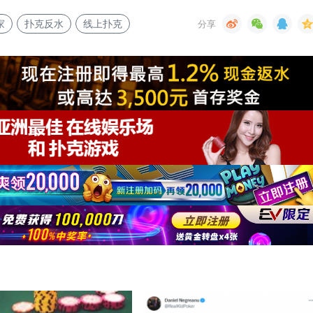
家
扑克反水
线上扑克