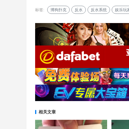
标签:
博狗扑克
反水
反水系统
娱乐玩
相关文章