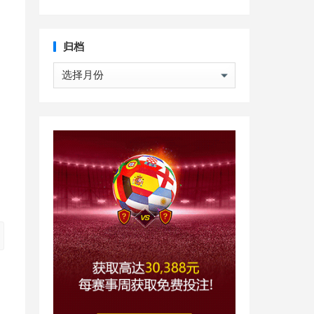
归档
归
档