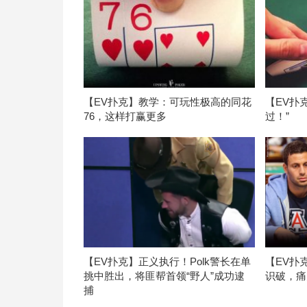
【EV扑克】教学：可玩性极高的同花
【EV扑
76，这样打赢更多
过！”
【EV扑克】正义执行！Polk警长在单
【EV扑
挑中胜出，将匪帮首领“野人”成功逮
识破，痛
捕