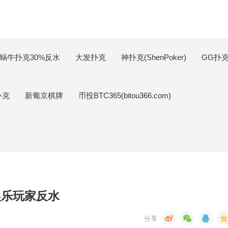
蜗牛扑克30%反水
大发扑克
神扑克(ShenPoker)
GG扑克(
扑克
新葡京棋牌
币投BTC365(bitou366.com)
娱乐玩家反水