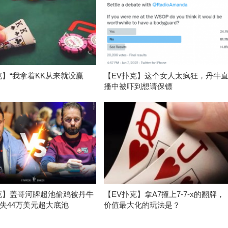
克】“我拿着KK从来就没赢
【EV扑克】这个女人太疯狂，丹牛
播中被吓到想请保镖
克】盖哥河牌超池偷鸡被丹牛
【EV扑克】拿A7撞上7-7-x的翻牌，
失44万美元超大底池
价值最大化的玩法是？