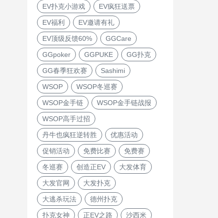
EV扑克小游戏
EV疯狂送票
EV福利
EV邀请有礼
EV顶级反馈60%
GGCare
GGpoker
GGPUKE
GG扑克
GG春季狂欢赛
Sashimi
WSOP
WSOP冬巡赛
WSOP金手链
WSOP金手链战报
WSOP高手过招
丹牛也疯狂逆转胜
优惠活动
促销活动
免费比赛
免费赛
冬巡赛
创造正EV
大发体育
大发官网
大发扑克
大逃杀玩法
德州扑克
扑克女神
正EV之路
沙西米