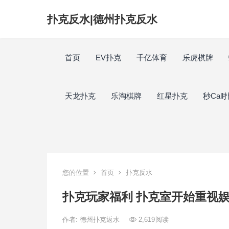
扑克反水|德州扑克反水
首页
EV扑克
千亿体育
乐虎棋牌
天龙扑克
乐淘棋牌
红星扑克
秒Call
您的位置
首页
扑克反水
扑克玩家福利 扑克室开始重视
作者:
德州扑克返水
2,619
阅读