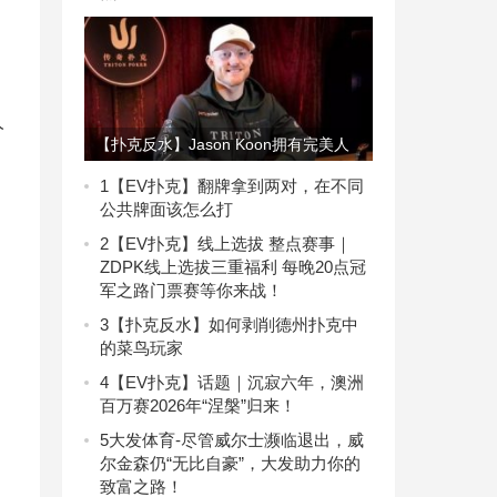
人
【扑克反水】Jason Koon拥有完美人
设的代价是超乎常人百倍努力与自律!
1
【EV扑克】翻牌拿到两对，在不同
公共牌面该怎么打
2
【EV扑克】线上选拔 整点赛事｜
ZDPK线上选拔三重福利 每晚20点冠
军之路门票赛等你来战！
3
【扑克反水】如何剥削德州扑克中
的菜鸟玩家
4
【EV扑克】话题｜沉寂六年，澳洲
百万赛2026年“涅槃”归来！
5
大发体育-尽管威尔士濒临退出，威
尔金森仍“无比自豪”，大发助力你的
致富之路！