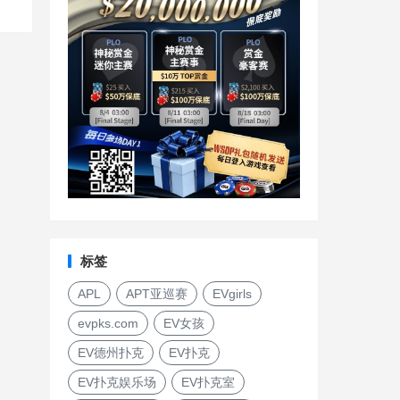
标签
APL
APT亚巡赛
EVgirls
evpks.com
EV女孩
EV德州扑克
EV扑克
EV扑克娱乐场
EV扑克室