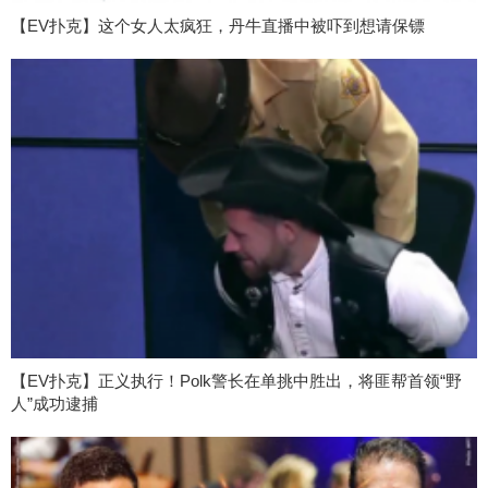
【EV扑克】这个女人太疯狂，丹牛直播中被吓到想请保镖
【EV扑克】正义执行！Polk警长在单挑中胜出，将匪帮首领“野
人”成功逮捕