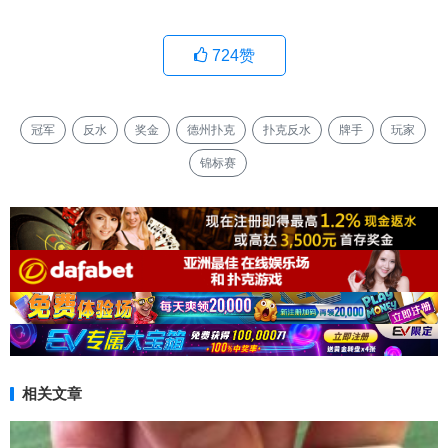
724
赞
冠军
反水
奖金
德州扑克
扑克反水
牌手
玩家
锦标赛
相关文章