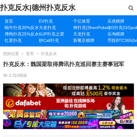
扑克反水|德州扑克反水
首页
EV扑克
千亿体育
乐虎棋牌
蜗牛扑克30%反水
大发扑克
神扑克(ShenPoker)
GG扑克(GGpok
博狗扑克25%反水
6UP扑克之星
天龙扑克
乐淘棋牌
红星扑克
秒Call扑克
新葡京棋牌
币投BTC365(bit
您的位置
首页
扑克反水
扑克反水：魏国梁取得腾讯扑克巡回赛主赛事冠军
2,314
阅读