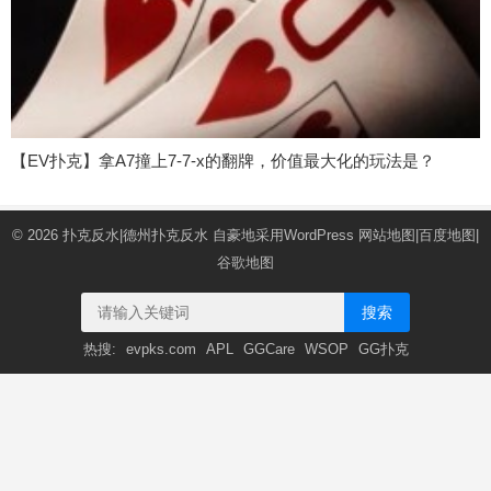
【EV扑克】拿A7撞上7-7-x的翻牌，价值最大化的玩法是？
© 2026
扑克反水|德州扑克反水
自豪地采用WordPress
网站地图
|
百度地图
|
谷歌地图
搜索
热搜:
evpks.com
APL
GGCare
WSOP
GG扑克