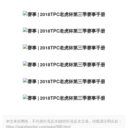
本文来自网络，不代表扑克反水|德州扑克反水立场，转载请注明出处：
https://pukefanshui.com/puke/988.html