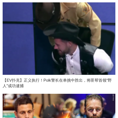
【EV扑克】正义执行！Polk警长在单挑中胜出，将匪帮首领“野
人”成功逮捕