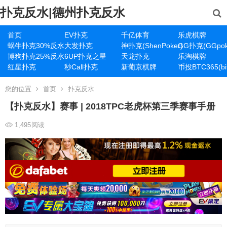
扑克反水|德州扑克反水
首页
EV扑克
千亿体育
乐虎棋牌
蜗牛扑克30%反水
大发扑克
神扑克(ShenPoker)
GG扑克(GGpok
博狗扑克25%反水
6UP扑克之星
天龙扑克
乐淘棋牌
红星扑克
秒Call扑克
新葡京棋牌
币投BTC365(bit
您的位置
首页
扑克反水
【扑克反水】赛事 | 2018TPC老虎杯第三季赛事手册
1,495
阅读