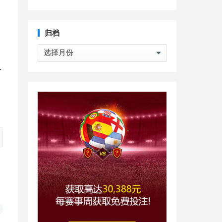
归档
归
档
1