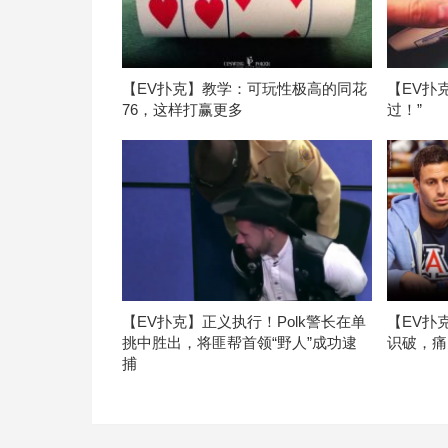
【EV扑克】教学：可玩性极高的同花
【EV扑
76，这样打赢更多
过！”
【EV扑克】正义执行！Polk警长在单
【EV扑
挑中胜出，将匪帮首领“野人”成功逮
识破，痛
捕