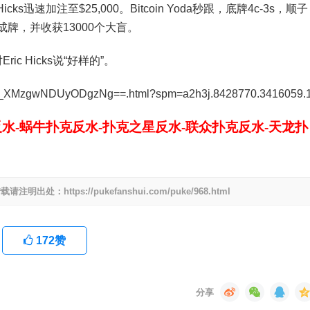
s迅速加注至$25,000。Bitcoin Yoda秒跟，底牌4c-3s，顺子
同花成牌，并收获13000个大盲。
c Hicks说“好样的”。
d_XMzgwNDUyODgzNg==.html?spm=a2h3j.8428770.3416059.
水-蜗牛扑克反水-扑克之星反水-联众扑克反水-天龙扑
ttps://pukefanshui.com/puke/968.html
172
赞