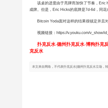
该桌的进度由于亮牌而加快了节奏，Eric Hick
成牌。但是，Eric Hicks的底牌是7d-6d，
Bitcoin Yoda
面对这样的结果很镇定并且对Eri
视频链接：https://v.youku.com/v_show/i
扑克反水-德州扑克反水-博狗扑克反
克反水
本文来自网络，不代表扑克反水|德州扑克反水立场，转载请注明出处：h