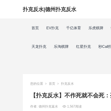
扑克反水|德州扑克反水
首页
EV扑克
千亿体育
乐虎棋牌
天龙扑克
乐淘棋牌
红星扑克
秒Call
您的位置
首页
扑克反水
【扑克反水】不作死就不会死：亮
作者:
德州扑克返水
1,567
阅读