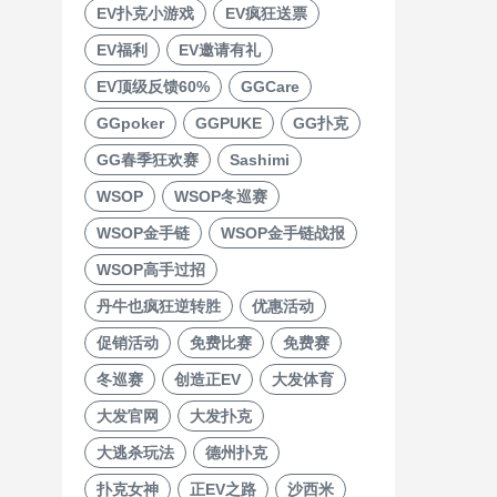
EV扑克小游戏
EV疯狂送票
EV福利
EV邀请有礼
EV顶级反馈60%
GGCare
GGpoker
GGPUKE
GG扑克
GG春季狂欢赛
Sashimi
WSOP
WSOP冬巡赛
WSOP金手链
WSOP金手链战报
WSOP高手过招
丹牛也疯狂逆转胜
优惠活动
促销活动
免费比赛
免费赛
冬巡赛
创造正EV
大发体育
大发官网
大发扑克
大逃杀玩法
德州扑克
扑克女神
正EV之路
沙西米