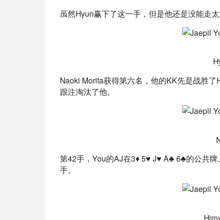
虽然Hyun赢下了这一手，但是他还是没能走太远，他
H
Naoki Morita获得第六名，他的KK先是战胜了Hi
跟注淘汰了他。
第42手，You的AJ在3♦ 5♥ J♥ A♣ 6
手。 
Hir