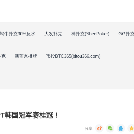
蜗牛扑克30%反水
大发扑克
神扑克(ShenPoker)
GG扑克(
扑克
新葡京棋牌
币投BTC365(bitou366.com)
得APT韩国冠军赛桂冠！