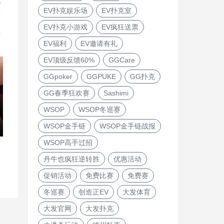
EV扑克娱乐场
EV扑克室
EV扑克小游戏
EV疯狂送票
直
EV福利
EV邀请有礼
EV顶级反馈60%
GGCare
GGpoker
GGPUKE
GG扑克
GG春季狂欢赛
Sashimi
WSOP
WSOP冬巡赛
WSOP金手链
WSOP金手链战报
WSOP高手过招
丹牛也疯狂逆转胜
优惠活动
促销活动
免费比赛
免费赛
冬巡赛
创造正EV
大发体育
大发官网
大发扑克