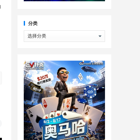
加
，
分类
分
类