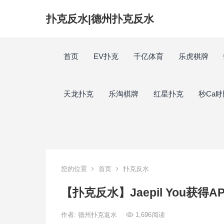
扑克反水|德州扑克反水
首页
EV扑克
千亿体育
乐虎棋牌
天龙扑克
乐淘棋牌
红星扑克
秒Call
您的位置
首页
扑克反水
【扑克反水】Jaepil You获
作者:
德州扑克返水
1,696
阅读