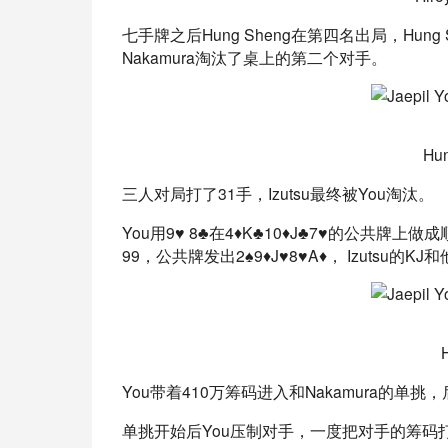
七手牌之后Hung Sheng在第四名出局，Hung
Nakamura淘汰了桌上的第二个对手。
Hu
三人对局打了31手，Izutsu最终被You淘汰。
You用9♥ 8♣在4♦K♣10♦J♣7♥的公共牌上
99，公共牌发出2♠9♦J♥8♥A♦， Izutsu的
You带着410万筹码进入和Nakamura的单挑
单挑开始后You压制对手，一度把对手的筹码打到1