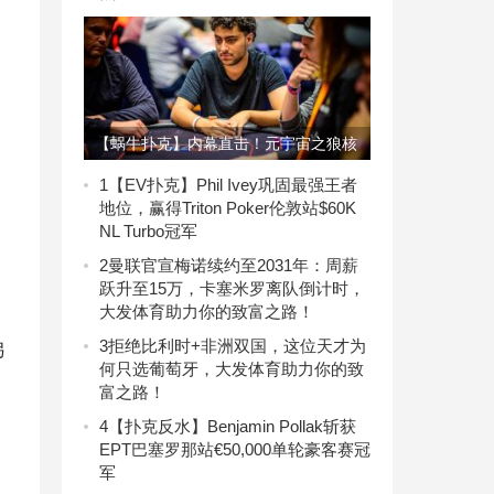
【蜗牛扑克】内幕直击！元宇宙之狼核
心成员 亲自发表NFT对于扑克和智力
1
【EV扑克】Phil Ivey巩固最强王者
地位，赢得Triton Poker伦敦站$60K
竞技间交互产生的影响…
NL Turbo冠军
2
曼联官宣梅诺续约至2031年：周薪
跃升至15万，卡塞米罗离队倒计时，
大发体育助力你的致富之路！
3
拒绝比利时+非洲双国，这位天才为
另
何只选葡萄牙，大发体育助力你的致
富之路！
4
【扑克反水】Benjamin Pollak斩获
EPT巴塞罗那站€50,000单轮豪客赛冠
军