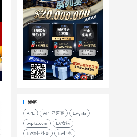
标签
APL
APT亚巡赛
EVgirls
evpks.com
EV女孩
EV德州扑克
EV扑克