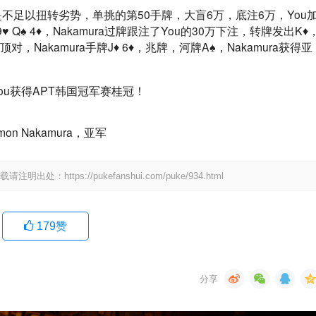
是不足以扭转劣势，单挑的第50手牌，大盲6万，底注6万，You
9♥ Q♠ 4♦，Nakamura过牌跟注了You的30万下注，转牌发出K♦
顶对，Nakamura手牌J♦ 6♦，兆牌，河牌A♠，Nakamura获得亚
mon Nakamura，亚军
tps://pukefanshui.com/puke/934.html
179
赞