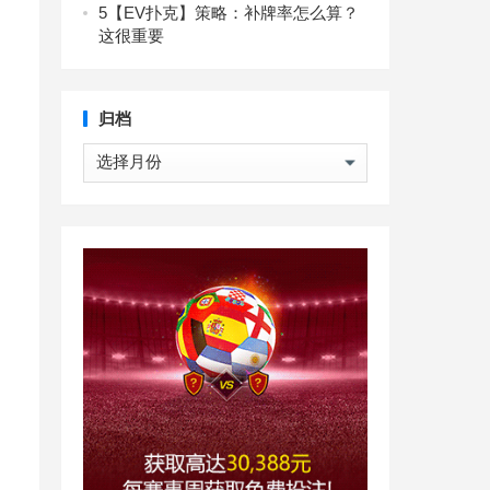
5
【EV扑克】策略：补牌率怎么算？
这很重要
归档
归
档