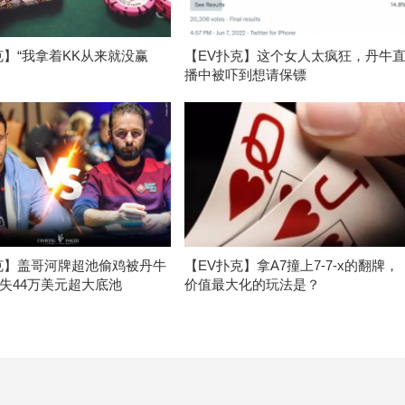
克】“我拿着KK从来就没赢
【EV扑克】这个女人太疯狂，丹牛
播中被吓到想请保镖
克】盖哥河牌超池偷鸡被丹牛
【EV扑克】拿A7撞上7-7-x的翻牌，
失44万美元超大底池
价值最大化的玩法是？