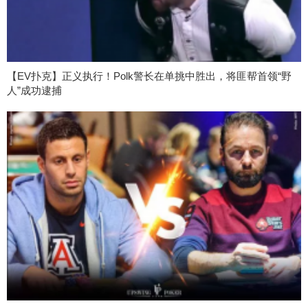
【EV扑克】正义执行！Polk警长在单挑中胜出，将匪帮首领“野
人”成功逮捕