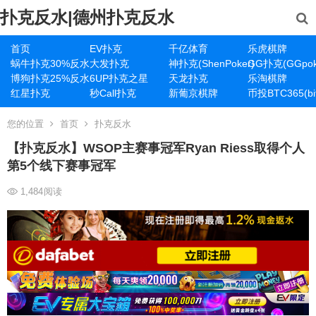
扑克反水|德州扑克反水
首页
EV扑克
千亿体育
乐虎棋牌
蜗牛扑克30%反水
大发扑克
神扑克(ShenPoker)
GG扑克(GGpok
博狗扑克25%反水
6UP扑克之星
天龙扑克
乐淘棋牌
红星扑克
秒Call扑克
新葡京棋牌
币投BTC365(bit
您的位置
首页
扑克反水
【扑克反水】WSOP主赛事冠军Ryan Riess取得个人
第5个线下赛事冠军
1,484
阅读