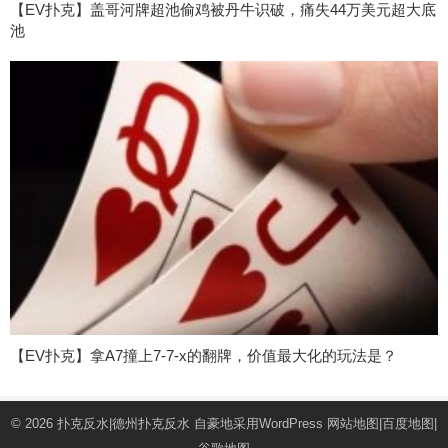
【EV扑克】盖哥河牌超池偷鸡被丹牛识破，痛失44万美元超大底
池
【EV扑克】拿A7撞上7-7-x的翻牌，价值最大化的玩法是？
© 2026
扑克反水|德州扑克反水
自豪地采用WordPress
网站地图
|
百度地图
|