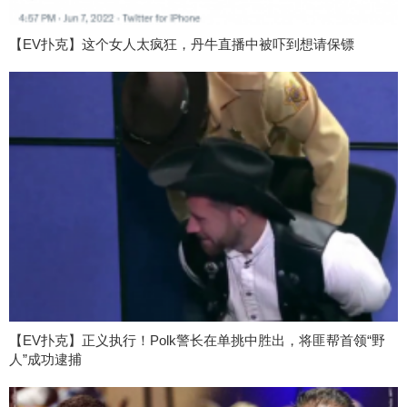
【EV扑克】这个女人太疯狂，丹牛直播中被吓到想请保镖
【EV扑克】正义执行！Polk警长在单挑中胜出，将匪帮首领“野
人”成功逮捕