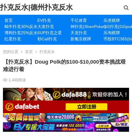
扑克反水|德州扑克反水
首页
EV扑克
千亿体育
乐虎棋牌
蜗牛扑克30%反水
大发扑克
神扑克(ShenPoker)
GG扑克(GGpok
博狗扑克25%反水
6UP扑克之星
天龙扑克
乐淘棋牌
红星扑克
秒Call扑克
新葡京棋牌
币投BTC365(bit
您的位置
首页
扑克反水
【扑克反水】Doug Polk的$100-$10,000资本挑战艰
难进行着
1,449
阅读