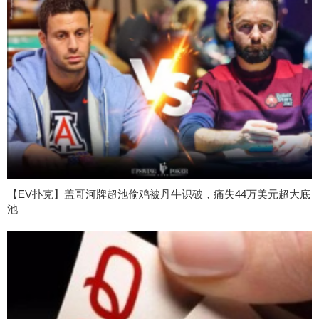
【EV扑克】盖哥河牌超池偷鸡被丹牛识破，痛失44万美元超大底
池