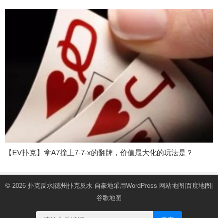
【EV扑克】拿A7撞上7-7-x的翻牌，价值最大化的玩法是？
© 2026
扑克反水|德州扑克反水
自豪地采用WordPress
网站地图
|
百度地图
|
谷歌地图