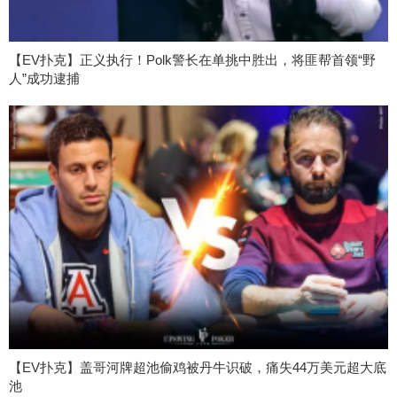
【EV扑克】正义执行！Polk警长在单挑中胜出，将匪帮首领“野
人”成功逮捕
【EV扑克】盖哥河牌超池偷鸡被丹牛识破，痛失44万美元超大底
池