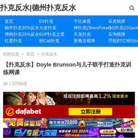
扑克反水|德州扑克反水
首页
EV扑克
千亿体育
乐虎棋牌
蜗牛扑克30%反水
大发扑克
神扑克(ShenPoker)
GG扑克(GGpok
博狗扑克25%反水
6UP扑克之星
天龙扑克
乐淘棋牌
红星扑克
秒Call扑克
新葡京棋牌
币投BTC365(bit
您的位置
首页
扑克反水
【扑克反水】Doyle Brunson与儿子联手打造扑克训
练网课
1,570
阅读