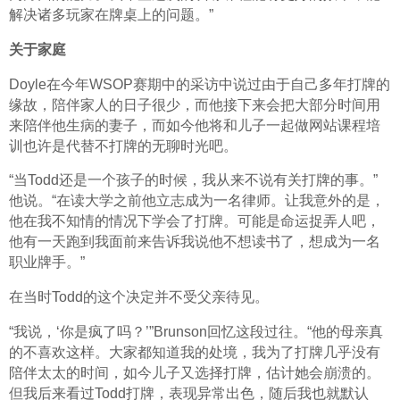
解决诸多玩家在牌桌上的问题。”
关于家庭
Doyle在今年WSOP赛期中的采访中说过由于自己多年打牌的
缘故，陪伴家人的日子很少，而他接下来会把大部分时间用
来陪伴他生病的妻子，而如今他将和儿子一起做网站课程培
训也许是代替不打牌的无聊时光吧。
“当Todd还是一个孩子的时候，我从来不说有关打牌的事。”
他说。“在读大学之前他立志成为一名律师。让我意外的是，
他在我不知情的情况下学会了打牌。可能是命运捉弄人吧，
他有一天跑到我面前来告诉我说他不想读书了，想成为一名
职业牌手。”
在当时Todd的这个决定并不受父亲待见。
“我说，‘你是疯了吗？’”Brunson回忆这段过往。“他的母亲真
的不喜欢这样。大家都知道我的处境，我为了打牌几乎没有
陪伴太太的时间，如今儿子又选择打牌，估计她会崩溃的。
但我后来看过Todd打牌，表现异常出色，随后我也就默认