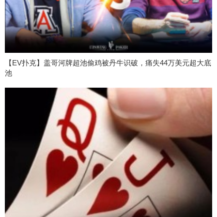
【EV扑克】盖哥河牌超池偷鸡被丹牛识破，痛失44万美元超大底
池