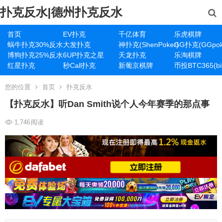
扑克反水|德州扑克反水
首页
EV扑克
千亿体育
乐虎棋牌
蜗牛扑克30%反水
大发扑克
神扑克(ShenPoker)
GG扑克(GGpok
博狗扑克25%反水
6UP扑克之星
天龙扑克
乐淘棋牌
红星扑克
秒Call扑克
新葡京棋牌
币投BTC365(bit
您的位置
首页
扑克反水
【扑克反水】听Dan Smith说个人今年赛季的那点事
1,746
阅读