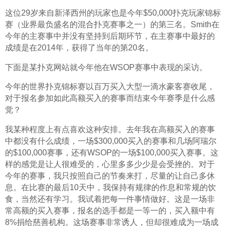
这位29岁来自新泽西州的玩家也是今年$50,000扑克玩家锦标
赛（业界最负盛名的混合扑克赛事之一）的第三名。Smith在
今年的主赛事中并没有坚持到后期环节，在主赛事中最好的
成绩是在2014年，获得了当年的第20名。
下面是某扑克网站就今年他在WSOP赛事中表现的采访。
今年的世界扑克锦标赛以百万买入大型一滴水豪客赛收尾，
对于报名参加如此高额买入的赛事而结束今年赛季是什么感
觉？
我某种程度上有点喜欢这种安排。去年我在高额买入的赛事
中都没有什么成绩，一场$300,000买入的赛事和几场阿瑞尔
的$100,000赛事，还有WSOP的一场$100,000买入赛事。这
样的感觉是让人很难受的，心里多多少少是会受挫的。对于
今年的赛事，我只按照自己的节奏来打，尽量的让自己多休
息。在比赛的最后10天中，我保持有规律的作息和常规的饮
食，当然还有学习。我试着把每一件事情做好。这是一场非
常高额的买入赛事，报名的选手都是一等一的，买入额中有
8%捐给慈善机构。这场赛事非常诱人，但却很难成为一场成