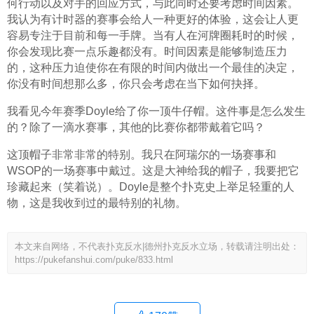
何行动以及对手的回应方式，与此同时还要考虑时间因素。
我认为有计时器的赛事会给人一种更好的体验，这会让人更
容易专注于目前和每一手牌。当有人在河牌圈耗时的时候，
你会发现比赛一点乐趣都没有。时间因素是能够制造压力
的，这种压力迫使你在有限的时间内做出一个最佳的决定，
你没有时间想那么多，你只会考虑在当下如何抉择。
我看见今年赛季Doyle给了你一顶牛仔帽。这件事是怎么发生
的？除了一滴水赛事，其他的比赛你都带戴着它吗？
这顶帽子非常非常的特别。我只在阿瑞尔的一场赛事和
WSOP的一场赛事中戴过。这是大神给我的帽子，我要把它
珍藏起来（笑着说）。Doyle是整个扑克史上举足轻重的人
物，这是我收到过的最特别的礼物。
本文来自网络，不代表扑克反水|德州扑克反水立场，转载请注明出处：
https://pukefanshui.com/puke/833.html