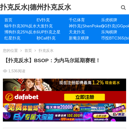
扑克反水|德州扑克反水
首页
EV扑克
千亿体育
乐虎棋牌
蜗牛扑克30%反水
大发扑克
神扑克(ShenPoker)
GG扑克(GGpok
博狗扑克25%反水
6UP扑克之星
天龙扑克
乐淘棋牌
红星扑克
秒Call扑克
新葡京棋牌
币投BTC365(bit
您的位置
首页
扑克反水
【扑克反水】BSOP：为内马尔延期赛程！
1,536
阅读