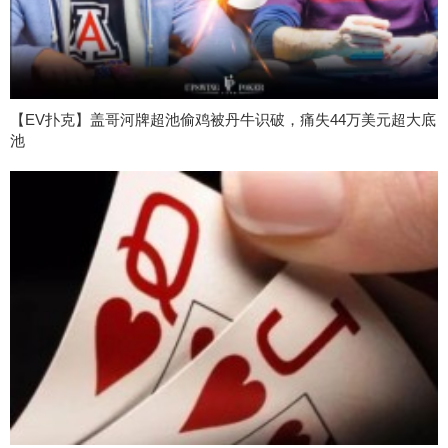
【EV扑克】盖哥河牌超池偷鸡被丹牛识破，痛失44万美元超大底
池