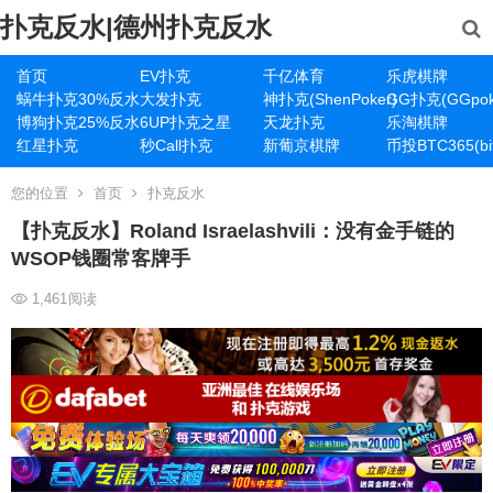
扑克反水|德州扑克反水
首页
EV扑克
千亿体育
乐虎棋牌
蜗牛扑克30%反水
大发扑克
神扑克(ShenPoker)
GG扑克(GGpok
博狗扑克25%反水
6UP扑克之星
天龙扑克
乐淘棋牌
红星扑克
秒Call扑克
新葡京棋牌
币投BTC365(bit
您的位置
首页
扑克反水
【扑克反水】Roland Israelashvili：没有金手链的
WSOP钱圈常客牌手
1,461
阅读