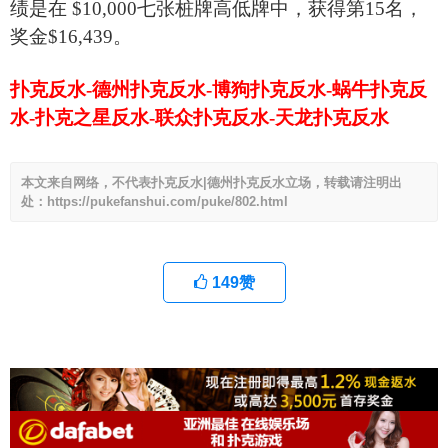
绩是在 $10,000七张桩牌高低牌中，获得第15名，
奖金$16,439。
扑克反水-德州扑克反水-博狗扑克反水-蜗牛扑克反
水-扑克之星反水-联众扑克反水-天龙扑克反水
本文来自网络，不代表扑克反水|德州扑克反水立场，转载请注明出
处：https://pukefanshui.com/puke/802.html
149
赞