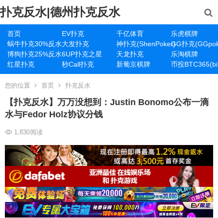
扑克反水|德州扑克反水
首页
EV扑克
千亿体育
乐虎棋牌
蜗牛扑克30%反水
大发扑克
神扑克(ShenPoker)
GG扑克(GGpok
博狗扑克25%反水
6UP扑克之星
天龙扑克
乐淘棋牌
红星扑克
秒Call扑克
新葡京棋牌
币投BTC365(bit
您的位置
首页
扑克反水
【扑克反水】万万没想到：Justin Bonomo公布一滴
水与Fedor Holz协议分钱
1,830
阅读