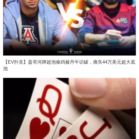
【EV扑克】盖哥河牌超池偷鸡被丹牛识破，痛失44万美元超大底
池