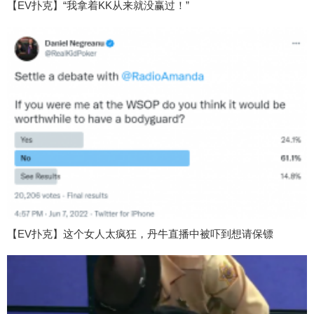
【EV扑克】“我拿着KK从来就没赢过！”
【EV扑克】这个女人太疯狂，丹牛直播中被吓到想请保镖