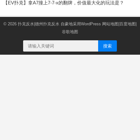
【EV扑克】拿A7撞上7-7-x的翻牌，价值最大化的玩法是？
© 2026
扑克反水|德州扑克反水
自豪地采用WordPress
网站地图
|
百度地图
|
谷歌地图
搜索