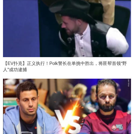
【EV扑克】正义执行！Polk警长在单挑中胜出，将匪帮首领“野
人”成功逮捕