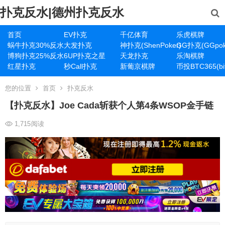
扑克反水|德州扑克反水
首页
EV扑克
千亿体育
乐虎棋牌
蜗牛扑克30%反水
大发扑克
神扑克(ShenPoker)
GG扑克(GGpok
博狗扑克25%反水
6UP扑克之星
天龙扑克
乐淘棋牌
红星扑克
秒Call扑克
新葡京棋牌
币投BTC365(bit
您的位置
首页
扑克反水
【扑克反水】Joe Cada斩获个人第4条WSOP金手链
1,715
阅读