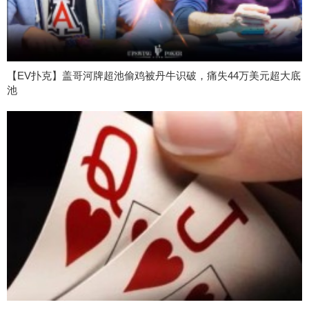
【EV扑克】盖哥河牌超池偷鸡被丹牛识破，痛失44万美元超大底
池