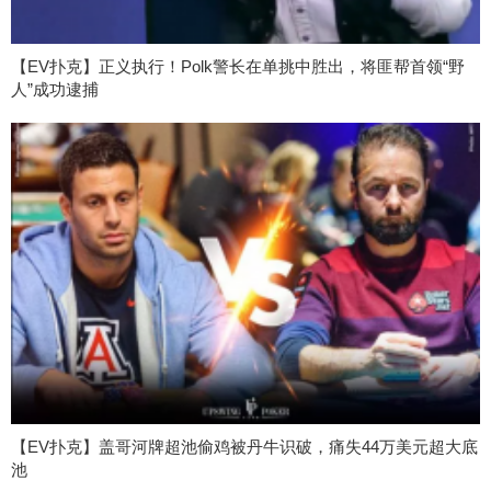
【EV扑克】正义执行！Polk警长在单挑中胜出，将匪帮首领“野
人”成功逮捕
【EV扑克】盖哥河牌超池偷鸡被丹牛识破，痛失44万美元超大底
池