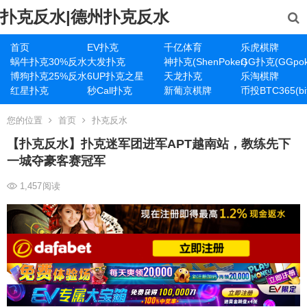
扑克反水|德州扑克反水
首页
EV扑克
千亿体育
乐虎棋牌
蜗牛扑克30%反水
大发扑克
神扑克(ShenPoker)
GG扑克(GGpok
博狗扑克25%反水
6UP扑克之星
天龙扑克
乐淘棋牌
红星扑克
秒Call扑克
新葡京棋牌
币投BTC365(bit
您的位置
首页
扑克反水
【扑克反水】扑克迷军团进军APT越南站，教练先下
一城夺豪客赛冠军
1,457
阅读