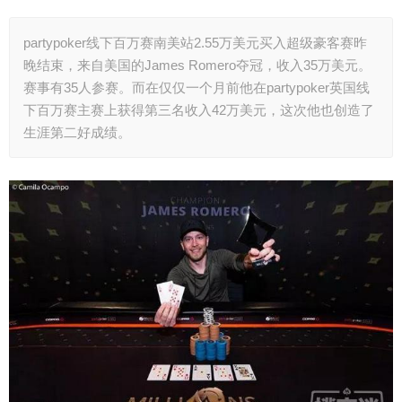
partypoker线下百万赛南美站2.55万美元买入超级豪客赛昨
晚结束，来自美国的James Romero夺冠，收入35万美元。
赛事有35人参赛。而在仅仅一个月前他在partypoker英国线
下百万赛主赛上获得第三名收入42万美元，这次他也创造了
生涯第二好成绩。