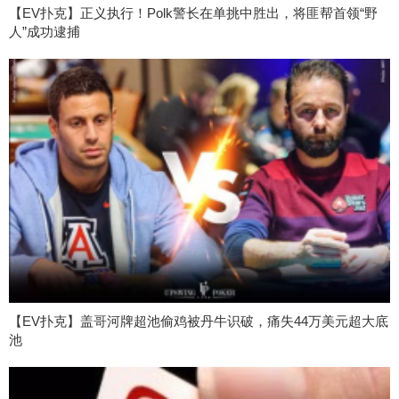
【EV扑克】正义执行！Polk警长在单挑中胜出，将匪帮首领“野
人”成功逮捕
【EV扑克】盖哥河牌超池偷鸡被丹牛识破，痛失44万美元超大底
池