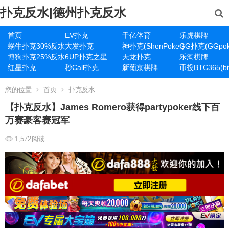
扑克反水|德州扑克反水
首页
EV扑克
千亿体育
乐虎棋牌
蜗牛扑克30%反水
大发扑克
神扑克(ShenPoker)
GG扑克(GGpok
博狗扑克25%反水
6UP扑克之星
天龙扑克
乐淘棋牌
红星扑克
秒Call扑克
新葡京棋牌
币投BTC365(bit
您的位置
首页
扑克反水
【扑克反水】James Romero获得partypoker线下百
万赛豪客赛冠军
1,572
阅读