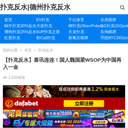
扑克反水|德州扑克反水
首页
EV扑克
千亿体育
乐虎棋牌
蜗牛扑克30%反水
大发扑克
神扑克(ShenPoker)
GG扑克(GGpok
博狗扑克25%反水
6UP扑克之星
天龙扑克
乐淘棋牌
红星扑克
秒Call扑克
新葡京棋牌
币投BTC365(bit
您的位置
首页
扑克反水
【扑克反水】喜讯连连！国人魏国梁WSOP为中国再
入一金
1,926
阅读