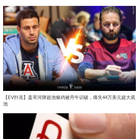
【EV扑克】盖哥河牌超池偷鸡被丹牛识破，痛失44万美元超大底
池