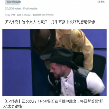
【EV扑克】这个女人太疯狂，丹牛直播中被吓到想请保镖
【EV扑克】正义执行！Polk警长在单挑中胜出，将匪帮首领“野
人”成功逮捕