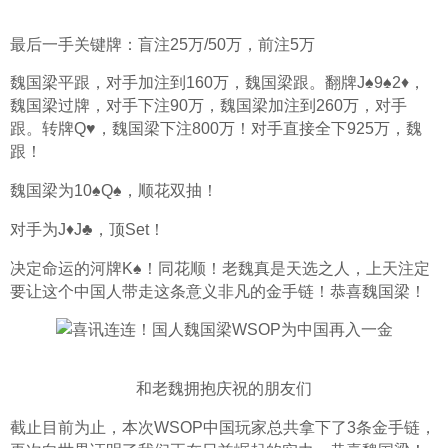
最后一手关键牌：盲注25万/50万，前注5万
魏国梁平跟，对手加注到160万，魏国梁跟。翻牌J♠9♠2♦，
魏国梁过牌，对手下注90万，魏国梁加注到260万，对手
跟。转牌Q♥，魏国梁下注800万！对手直接全下925万，魏
跟！
魏国梁为10♠Q♠，顺花双抽！
对手为J♦J♣，顶Set！
决定命运的河牌K♠！同花顺！老魏真是天选之人，上天注定
要让这个中国人带走这条意义非凡的金手链！恭喜魏国梁！
和老魏拥抱庆祝的朋友们
截止目前为止，本次WSOP中国玩家总共拿下了3条金手链，