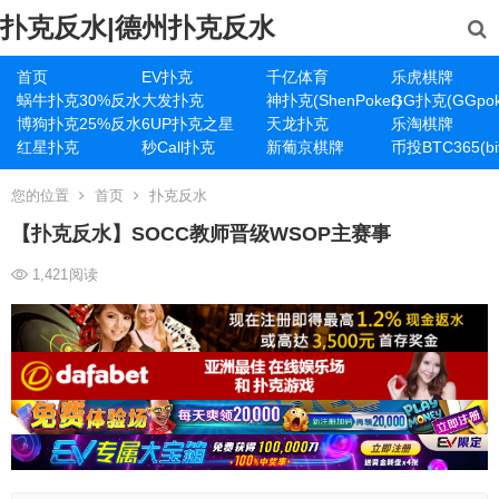
扑克反水|德州扑克反水
首页
EV扑克
千亿体育
乐虎棋牌
蜗牛扑克30%反水
大发扑克
神扑克(ShenPoker)
GG扑克(GGpok
博狗扑克25%反水
6UP扑克之星
天龙扑克
乐淘棋牌
红星扑克
秒Call扑克
新葡京棋牌
币投BTC365(bit
您的位置
首页
扑克反水
【扑克反水】SOCC教师晋级WSOP主赛事
1,421
阅读