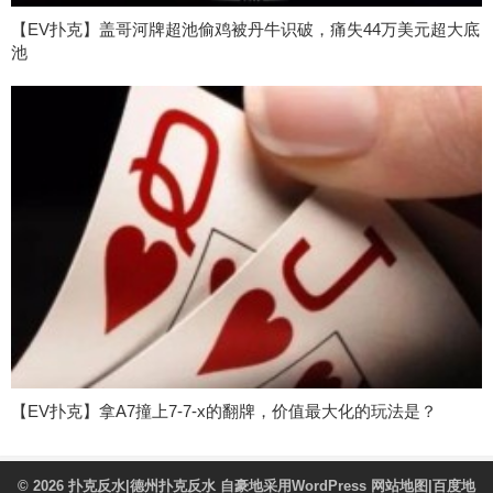
【EV扑克】盖哥河牌超池偷鸡被丹牛识破，痛失44万美元超大底
池
【EV扑克】拿A7撞上7-7-x的翻牌，价值最大化的玩法是？
© 2026
扑克反水|德州扑克反水
自豪地采用WordPress
网站地图
|
百度地