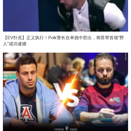
【EV扑克】正义执行！Polk警长在单挑中胜出，将匪帮首领“野
人”成功逮捕