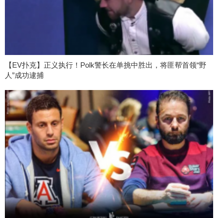
【EV扑克】正义执行！Polk警长在单挑中胜出，将匪帮首领“野
人”成功逮捕