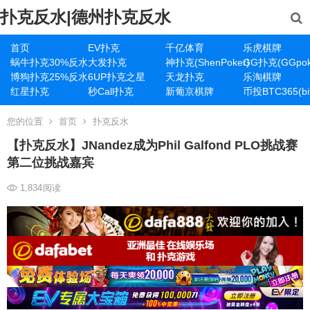
扑克反水|德州扑克反水
首页
EV扑克
千亿体育
乐虎棋牌
蜗牛扑克30%反水
大发扑克
神扑克(ShenPoker)
GG扑克(GGpok
博狗扑克25%反水
6UP扑克之星
天龙扑克
乐淘棋牌
红星扑克
秒Call扑克
新葡京棋牌
币投BTC365(bit
您的位置
首页
扑克反水
【扑克反水】JNandez成为Phil Galfond PLO挑战赛
第二位挑战嘉宾
1,834
阅读