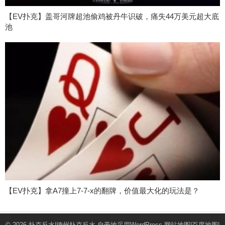
【EV扑克】盖哥河牌超池偷鸡被丹牛识破，痛失44万美元超大底
池
【EV扑克】拿A7撞上7-7-x的翻牌，价值最大化的玩法是？
© 2026
扑克反水|德州扑克反水
自豪地采用WordPress
网站地图
|
百度地图
|