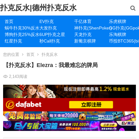
扑克反水|德州扑克反水
首页
EV扑克
千亿体育
乐虎棋牌
蜗牛扑克30%反水
大发扑克
神扑克(ShenPoker)
GG扑克(GGpok
博狗扑克25%反水
6UP扑克之星
天龙扑克
乐淘棋牌
红星扑克
秒Call扑克
新葡京棋牌
币投BTC365(bit
您的位置
首页
扑克反水
【扑克反水】Elezra：我最难忘的牌局
2,143
阅读