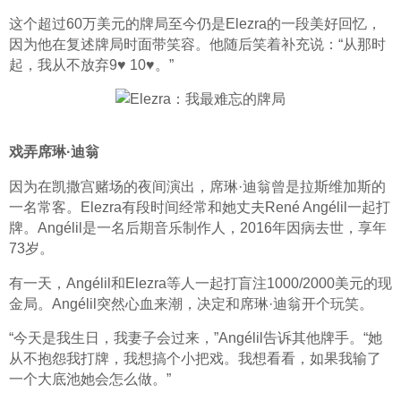
这个超过60万美元的牌局至今仍是Elezra的一段美好回忆，
因为他在复述牌局时面带笑容。他随后笑着补充说：“从那时
起，我从不放弃9♥ 10♥。”
戏弄席琳·迪翁
因为在凯撒宫赌场的夜间演出，席琳·迪翁曾是拉斯维加斯的
一名常客。Elezra有段时间经常和她丈夫René Angélil一起打
牌。Angélil是一名后期音乐制作人，2016年因病去世，享年
73岁。
有一天，Angélil和Elezra等人一起打盲注1000/2000美元的现
金局。Angélil突然心血来潮，决定和席琳·迪翁开个玩笑。
“今天是我生日，我妻子会过来，”Angélil告诉其他牌手。“她
从不抱怨我打牌，我想搞个小把戏。我想看看，如果我输了
一个大底池她会怎么做。”