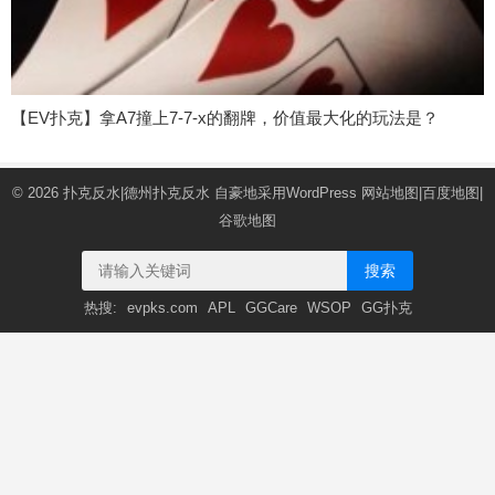
【EV扑克】拿A7撞上7-7-x的翻牌，价值最大化的玩法是？
© 2026
扑克反水|德州扑克反水
自豪地采用WordPress
网站地图
|
百度地图
|
谷歌地图
搜索
热搜:
evpks.com
APL
GGCare
WSOP
GG扑克