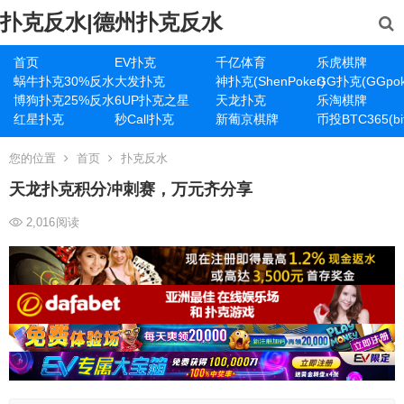
扑克反水|德州扑克反水
首页
EV扑克
千亿体育
乐虎棋牌
蜗牛扑克30%反水
大发扑克
神扑克(ShenPoker)
GG扑克(GGpok
博狗扑克25%反水
6UP扑克之星
天龙扑克
乐淘棋牌
红星扑克
秒Call扑克
新葡京棋牌
币投BTC365(bit
您的位置
首页
扑克反水
天龙扑克积分冲刺赛，万元齐分享
2,016
阅读