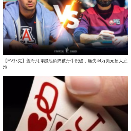
【EV扑克】盖哥河牌超池偷鸡被丹牛识破，痛失44万美元超大底
池