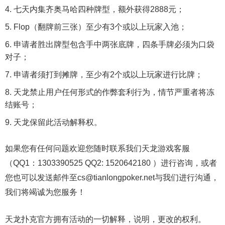
七天内集齐奥马哈四种牌型，额外获得2888元；
Flop（翻牌前三张）至少有3个或以上玩家入池；
申请者胜出牌型包含手中两张底牌，四条手牌必须为口袋
对子；
申请者须打到摊牌，至少有2个或以上玩家进行比牌；
天龙禁止用户任何形式的作弊套利行为，情节严重者将冻
结账号；
天龙保留此活动解释权。
如果您有任何问题欢迎您随时联系我们天龙游戏客服
（QQ1：
1303390525
QQ2:
1520642180
）进行咨询，或者
您也可以发送邮件至cs@tianlongpoker.net与我们进行沟通，
我们将竭诚为您服务！
天龙扑克官方拥有活动的一切解释，说明，更改的权利。