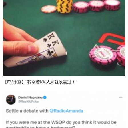
【EV扑克】“我拿着KK从来就没赢过！”