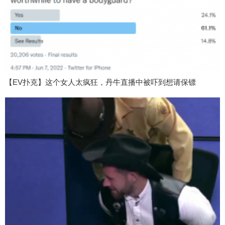
【EV扑克】这个女人太疯狂，丹牛直播中被吓到想请保镖