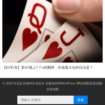
【EV扑克】拿A7撞上7-7-x的翻牌，价值最大化的玩法是？
© 2026
扑克反水|德州扑克反水
自豪地采用WordPress
网站地图
|
百度地图
|
谷歌地图
搜索