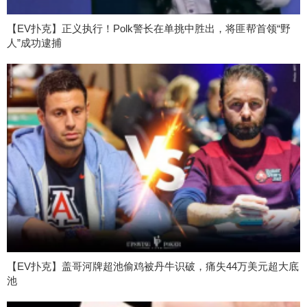
【EV扑克】正义执行！Polk警长在单挑中胜出，将匪帮首领“野
人”成功逮捕
【EV扑克】盖哥河牌超池偷鸡被丹牛识破，痛失44万美元超大底
池