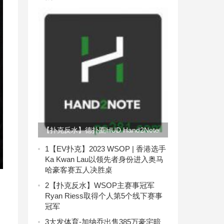
【扑克反水】德扑圈HUD Hand2Note
安装下载详解教程
1
【EV扑克】2023 WSOP | 香港选手
Ka Kwan Lau以领先者身份进入奥马
哈豪客赛五人决胜桌
2
【扑克反水】WSOP主赛事冠军
Ryan Riess取得个人第5个线下赛事
冠军
3
大发体育-加纳乔出售385万豪宅暗