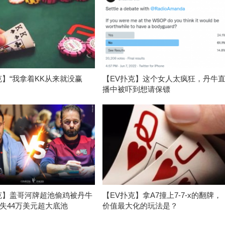
克】“我拿着KK从来就没赢
【EV扑克】这个女人太疯狂，丹牛
播中被吓到想请保镖
克】盖哥河牌超池偷鸡被丹牛
【EV扑克】拿A7撞上7-7-x的翻牌，
失44万美元超大底池
价值最大化的玩法是？