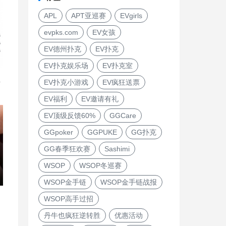
APL
APT亚巡赛
EVgirls
evpks.com
EV女孩
EV德州扑克
EV扑克
EV扑克娱乐场
EV扑克室
直
EV扑克小游戏
EV疯狂送票
EV福利
EV邀请有礼
EV顶级反馈60%
GGCare
GGpoker
GGPUKE
GG扑克
GG春季狂欢赛
Sashimi
WSOP
WSOP冬巡赛
WSOP金手链
WSOP金手链战报
WSOP高手过招
丹牛也疯狂逆转胜
优惠活动