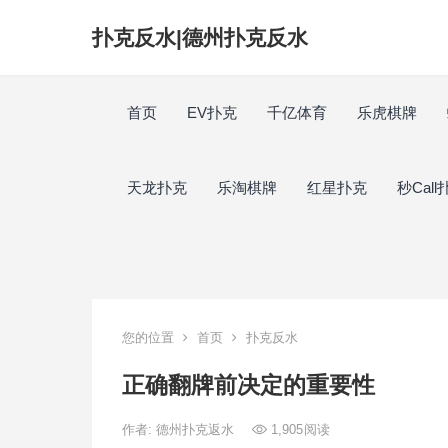
扑克反水|德州扑克反水
首页
EV扑克
千亿体育
乐虎棋牌
天龙扑克
乐淘棋牌
红星扑克
秒Call
您的位置
首页
扑克反水
正确翻牌前决定的重要性
作者:
德州扑克返水
1,905
阅读