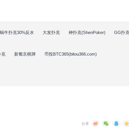
蜗牛扑克30%反水
大发扑克
神扑克(ShenPoker)
GG扑克(
扑克
新葡京棋牌
币投BTC365(bitou366.com)