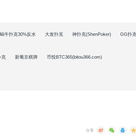
蜗牛扑克30%反水
大发扑克
神扑克(ShenPoker)
GG扑克(
扑克
新葡京棋牌
币投BTC365(bitou366.com)