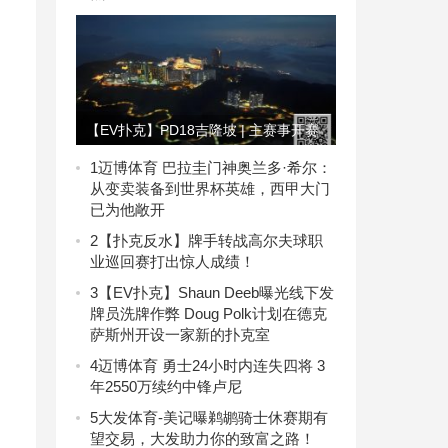
【EV扑克】PD18吉隆坡 | 主赛事开赛
在即 中国军团屡创佳绩 中国选手GAO
1
迈博体育 巴拉圭门神奥兰多·希尔：
从变卖装备到世界杯英雄，西甲大门
QINGBO180万记分牌领跑豪客赛！
已为他敞开
2
【扑克反水】牌手转战高尔夫球职
业巡回赛打出惊人成绩！
3
【EV扑克】Shaun Deeb曝光线下发
牌员洗牌作弊 Doug Polk计划在德克
萨斯州开设一家新的扑克室
4
迈博体育 勇士24小时内连失四将 3
年2550万续约中锋卢尼
5
大发体育-美记曝鹈鹕骑士休赛期有
望交易，大发助力你的致富之路！