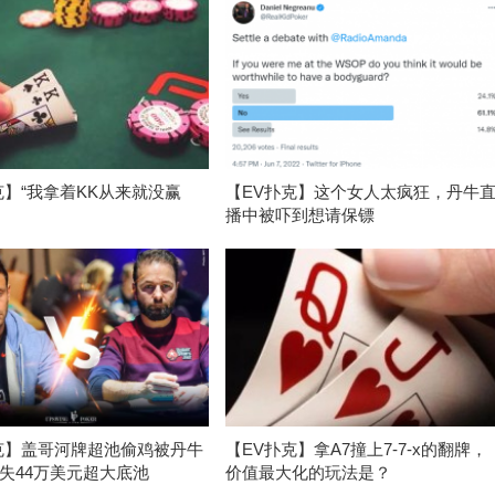
克】“我拿着KK从来就没赢
【EV扑克】这个女人太疯狂，丹牛
播中被吓到想请保镖
克】盖哥河牌超池偷鸡被丹牛
【EV扑克】拿A7撞上7-7-x的翻牌，
失44万美元超大底池
价值最大化的玩法是？