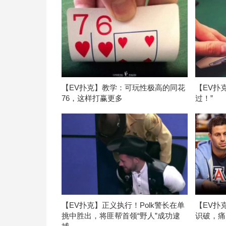
【EV扑克】教学：可玩性极高的同花
【EV扑
76，这样打赢更多
过！”
【EV扑克】正义执行！Polk警长在单
【EV扑
挑中胜出，将匪帮首领“野人”成功逮
识破，痛