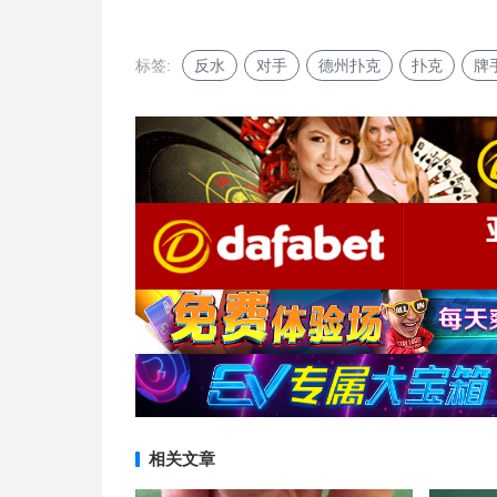
标签:
反水
对手
德州扑克
扑克
牌
相关文章