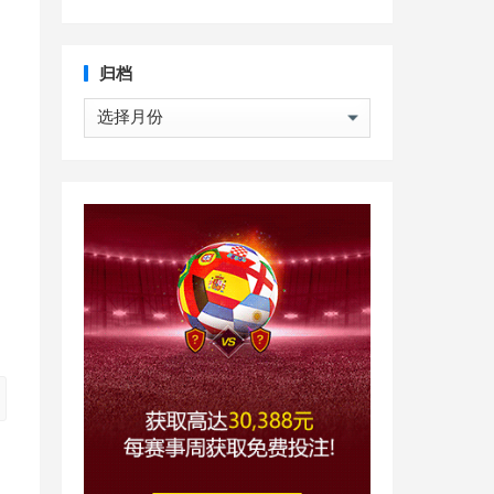
归档
归
档