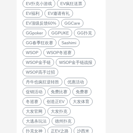
EV扑克小游戏
EV疯狂送票
EV福利
EV邀请有礼
EV顶级反馈60%
GGCare
GGpoker
GGPUKE
GG扑克
GG春季狂欢赛
Sashimi
WSOP
WSOP冬巡赛
WSOP金手链
WSOP金手链战报
WSOP高手过招
丹牛也疯狂逆转胜
优惠活动
促销活动
免费比赛
免费赛
冬巡赛
创造正EV
大发体育
大发官网
大发扑克
大逃杀玩法
德州扑克
扑克女神
正EV之路
沙西米