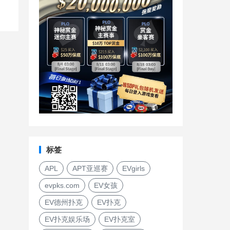
标签
APL
APT亚巡赛
EVgirls
evpks.com
EV女孩
EV德州扑克
EV扑克
EV扑克娱乐场
EV扑克室