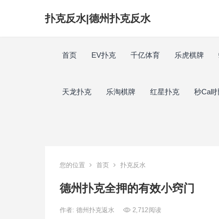
扑克反水|德州扑克反水
首页
EV扑克
千亿体育
乐虎棋牌
天龙扑克
乐淘棋牌
红星扑克
秒Call
您的位置
首页
扑克反水
德州扑克全押的有效小窍门
作者:
德州扑克返水
2,712
阅读