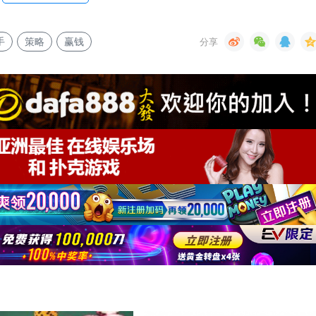
手
策略
赢钱