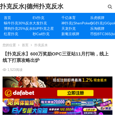
扑克反水|德州扑克反水
首页
EV扑克
千亿体育
乐虎棋牌
蜗牛扑克30%反水
大发扑克
神扑克(ShenPoker)
GG扑克(GGpok
博狗扑克25%反水
6UP扑克之星
天龙扑克
乐淘棋牌
红星扑克
秒Call扑克
新葡京棋牌
币投BTC365(bit
您的位置
首页
扑克反水
【扑克反水】600万奖励OPC三亚站11月打响，线上
线下打票攻略出炉
1,523
阅读