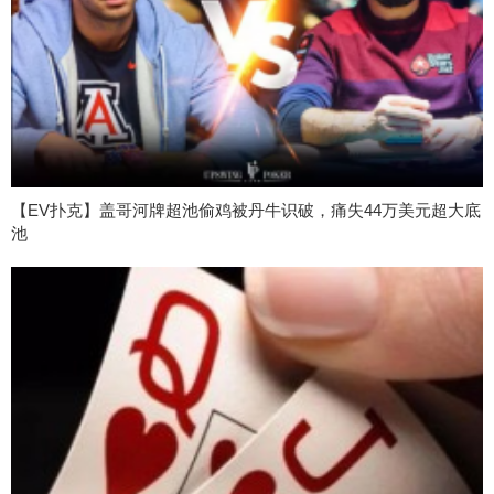
【EV扑克】盖哥河牌超池偷鸡被丹牛识破，痛失44万美元超大底
池