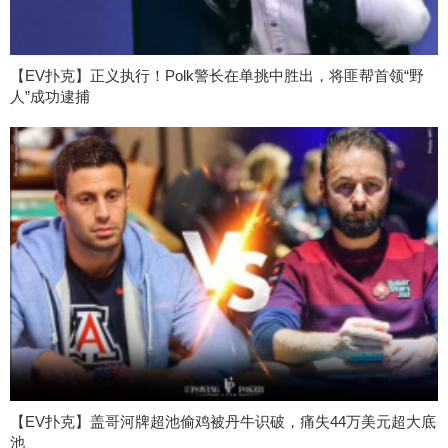
【EV扑克】正义执行！Polk警长在单挑中胜出，将匪帮首领“野
人”成功逮捕
【EV扑克】盖哥河牌超池偷鸡被丹牛识破，痛失44万美元超大底
池