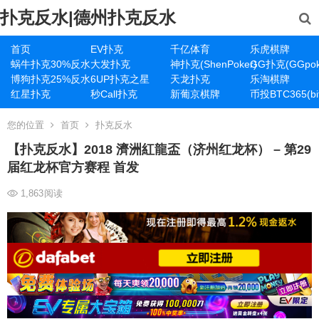
扑克反水|德州扑克反水
首页
EV扑克
千亿体育
乐虎棋牌
蜗牛扑克30%反水
大发扑克
神扑克(ShenPoker)
GG扑克(GGpok
博狗扑克25%反水
6UP扑克之星
天龙扑克
乐淘棋牌
红星扑克
秒Call扑克
新葡京棋牌
币投BTC365(bit
您的位置
首页
扑克反水
【扑克反水】2018 濟洲紅龍盃（济州红龙杯） – 第29
届红龙杯官方赛程 首发
1,863
阅读