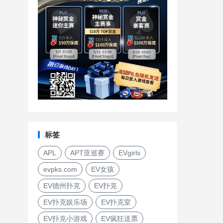
标签
APL
APT亚巡赛
EVgirls
evpks.com
EV女孩
EV德州扑克
EV扑克
EV扑克娱乐场
EV扑克室
EV扑克小游戏
EV疯狂送票