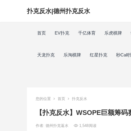
扑克反水|德州扑克反水
首页
EV扑克
千亿体育
乐虎棋牌
天龙扑克
乐淘棋牌
红星扑克
秒Call
您的位置
首页
扑克反水
【扑克反水】WSOPE巨额筹码赛
作者:
德州扑克返水
1,548
阅读