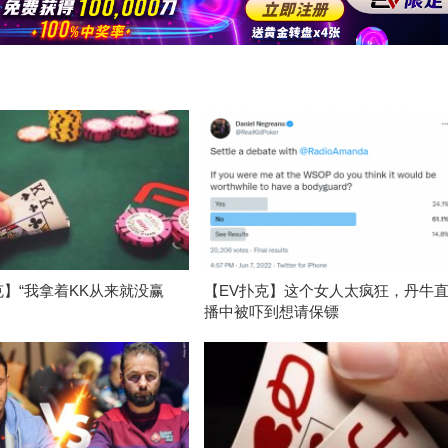
克】“我拿着KK从来就没赢
【EV扑克】这个女人太疯狂，丹牛
播中被吓到想请保镖