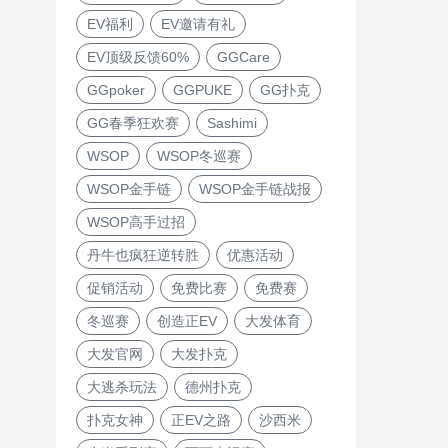
EV福利
EV邀请有礼
EV顶级反馈60%
GGCare
GGpoker
GGPUKE
GG扑克
GG春季狂欢赛
Sashimi
WSOP
WSOP冬巡赛
WSOP金手链
WSOP金手链战报
WSOP高手过招
丹牛也疯狂逆转胜
优惠活动
促销活动
免费比赛
免费赛
冬巡赛
创造正EV
大发体育
大发官网
大发扑克
大逃杀玩法
德州扑克
扑克女神
正EV之路
沙西米