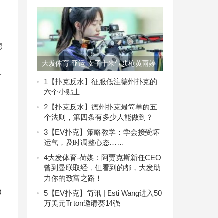
德
大发体育-亚运-女子十米气步枪黄雨婷
 
破纪录摘金 韩佳予银，大发助力你的
1
【扑克反水】征服低注德州扑克的
六个小贴士
致富之路！
2
【扑克反水】德州扑克最简单的五
个法则，第四条有多少人能做到？
3
【EV扑克】策略教学：学会接受坏
运气，及时调整心态……
4
大发体育-荷媒：阿贾克斯新任CEO
 
曾到曼联取经，但看到的都，大发助
力你的致富之路！
0
5
【EV扑克】简讯 | Esti Wang进入50
万美元Triton邀请赛14强