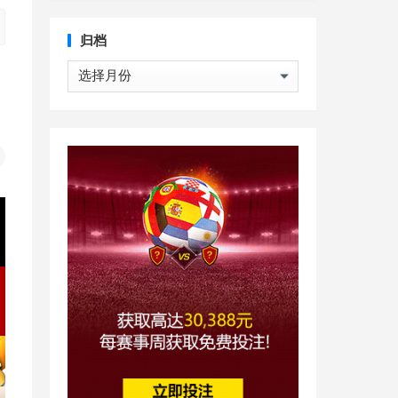
归档
归
档