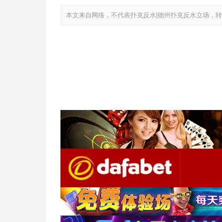
本文来自网络，不代表扑克反水|德州扑克反水立场，转载请注明出处：ht