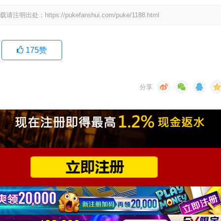
tps://pukefanshui.com/puke/1188.html
175
赞