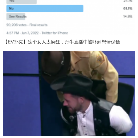
【EV扑克】这个女人太疯狂，丹牛直播中被吓到想请保镖