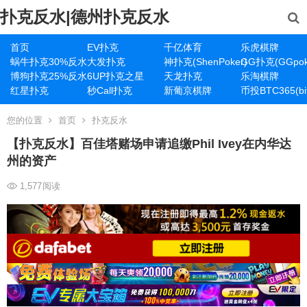
扑克反水|德州扑克反水
首页
EV扑克
千亿体育
乐虎棋牌
蜗牛扑克30%反水
大发扑克
神扑克(ShenPoker)
GG扑克(GGpok
博狗扑克25%反水
6UP扑克之星
天龙扑克
乐淘棋牌
红星扑克
秒Call扑克
新葡京棋牌
币投BTC365(bit
您的位置
首页
扑克反水
【扑克反水】百佳塔赌场申请追缴Phil Ivey在内华达
州的资产
1,577
阅读