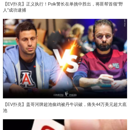
【EV扑克】正义执行！Polk警长在单挑中胜出，将匪帮首领“野
人”成功逮捕
【EV扑克】盖哥河牌超池偷鸡被丹牛识破，痛失44万美元超大底
池