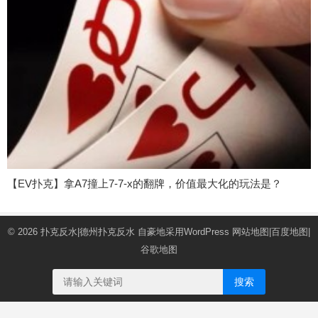
【EV扑克】拿A7撞上7-7-x的翻牌，价值最大化的玩法是？
© 2026
扑克反水|德州扑克反水
自豪地采用WordPress
网站地图
|
百度地图
|
谷歌地图
搜索