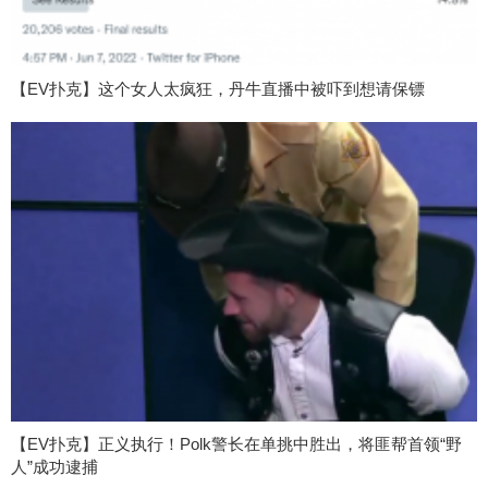
【EV扑克】这个女人太疯狂，丹牛直播中被吓到想请保镖
【EV扑克】正义执行！Polk警长在单挑中胜出，将匪帮首领“野
人”成功逮捕