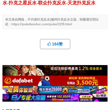
水-扑克之星反水-联众扑克反水-天龙扑克反水
本文来自网络，不代表扑克反水|德州扑克反水立场，转载请注明出
处：https://pukefanshui.com/puke/1159.html
164
赞