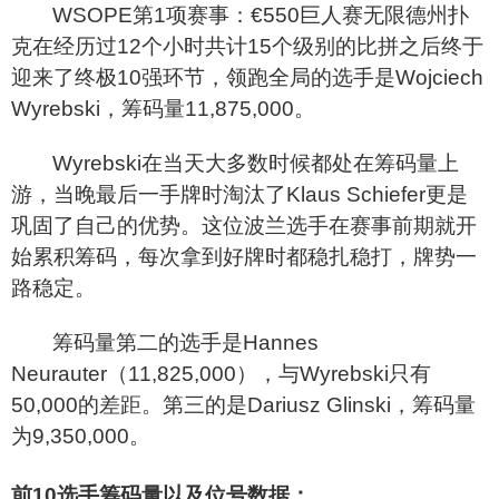
WSOPE
第
1
项赛事
：
€
550
巨人赛无限德州扑
克在经历过
12
个小时共计
15
个级别的比拼之后终于
迎来了终极
10
强环节，领跑全局的选手是
Wojciech
Wyrebski
，筹码量
11,875,000
。
Wyrebski
在当天大多数时候都处在筹码量上
游，当晚最后一手牌时淘汰了
Klaus Schiefer
更是
巩固了自己的优势。这位波兰选手在赛事前期就开
始累积筹码，每次拿到好牌时都稳扎稳打，牌势一
路稳定。
筹码量第二的选手是
Hannes
Neurauter
（
11,825,000
），与
Wyrebski
只有
50,000
的
差距。第三的是
Dariusz Glinski
，筹码量
为
9,350,000
。
前10选手筹码量以及位号数据：