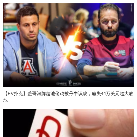
【EV扑克】盖哥河牌超池偷鸡被丹牛识破，痛失44万美元超大底
池