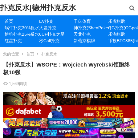
扑克反水|德州扑克反水
首页
EV扑克
千亿体育
乐虎棋牌
蜗牛扑克30%反水
大发扑克
神扑克(ShenPoker)
GG扑克(GGpok
博狗扑克25%反水
6UP扑克之星
天龙扑克
乐淘棋牌
红星扑克
秒Call扑克
新葡京棋牌
币投BTC365(bit
您的位置
首页
扑克反水
【扑克反水】WSOPE：Wojciech Wyrebski领跑终
极10强
1,569
阅读