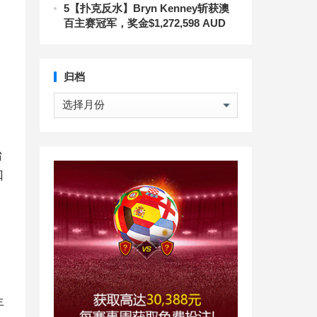
5
【扑克反水】Bryn Kenney斩获澳
百主赛冠军，奖金$1,272,598 AUD
归档
归
档
始
如
年