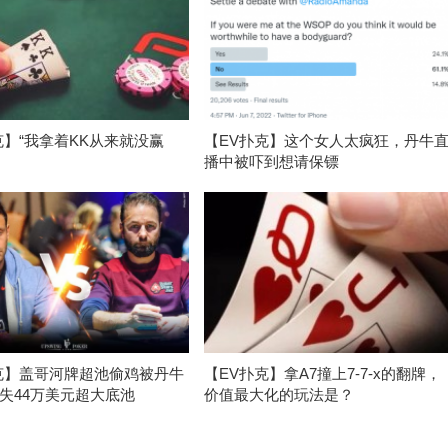
克】“我拿着KK从来就没赢
【EV扑克】这个女人太疯狂，丹牛
播中被吓到想请保镖
克】盖哥河牌超池偷鸡被丹牛
【EV扑克】拿A7撞上7-7-x的翻牌，
失44万美元超大底池
价值最大化的玩法是？