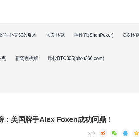
蜗牛扑克30%反水
大发扑克
神扑克(ShenPoker)
GG扑克(
扑克
新葡京棋牌
币投BTC365(bitou366.com)
：美国牌手Alex Foxen成功问鼎！