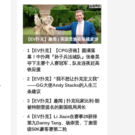
【EV扑克】趣闻 | 英国贵族在常规桌游
戏中输掉2000万美元
1
【EV扑克】【CPG济南】圆满落
幕！中扑网『孙子兵法城队』张春昊
夺下主赛个人赛冠军，队友连夜赶高
铁应援
2
【EV扑克】“我不想让扑克定义我”
——GG大使Andy Stacks的人生三
了
条建议
3
【EV扑克】趣闻 | 扑克玩家比利·朗
被特朗普提名的新国税局局长
4
【EV扑克】Li Jiaze在赛事28获得
第九Danny Tang、杨崇贤、丁彪晋
级50K豪客赛第二轮