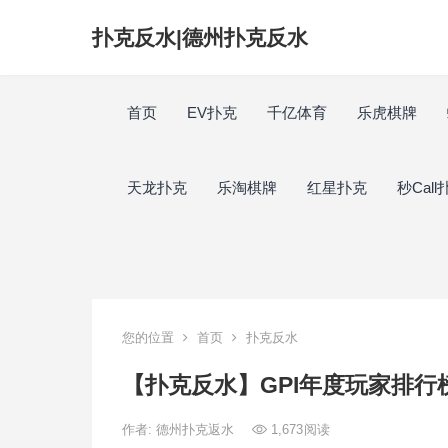
扑克反水|德州扑克反水
首页
EV扑克
千亿体育
乐虎棋牌
天龙扑克
乐淘棋牌
红星扑克
秒Call
您的位置
首页
扑克反水
【扑克反水】GPI年度玩家排行榜
作者:
德州扑克返水
1,673
阅读