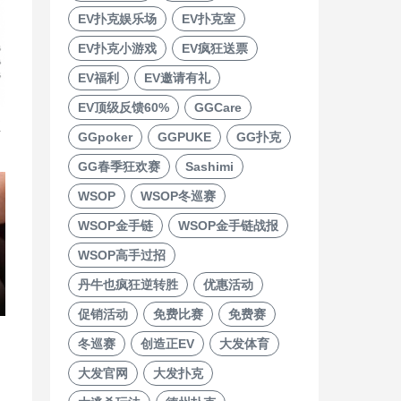
EV扑克娱乐场
EV扑克室
EV扑克小游戏
EV疯狂送票
EV福利
EV邀请有礼
EV顶级反馈60%
GGCare
直
GGpoker
GGPUKE
GG扑克
GG春季狂欢赛
Sashimi
WSOP
WSOP冬巡赛
WSOP金手链
WSOP金手链战报
WSOP高手过招
丹牛也疯狂逆转胜
优惠活动
促销活动
免费比赛
免费赛
冬巡赛
创造正EV
大发体育
大发官网
大发扑克