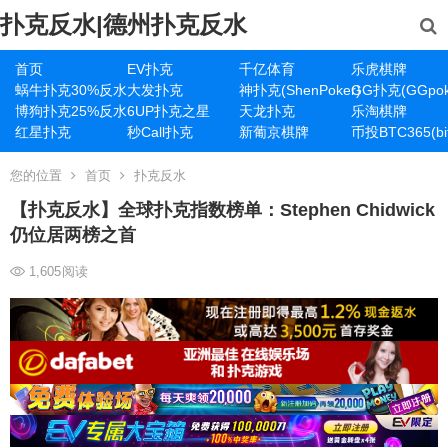
扑克反水|德州扑克反水
首页
EV扑克
千亿体育
乐虎棋牌
蜗牛扑克30%反水
大发扑克
神扑克(ShenPoker)
GG扑克(GGpok
博狗扑克25%反水
6UP扑克之星
天龙扑克
乐淘棋牌
红星扑克
秒Call扑克
新葡京棋牌
币投BTC365(bit
您的位置
首页
扑克反水
【扑克反水】全球扑克指数榜单：Stephen Chidwick
仍位居两榜之首
1,605
阅读