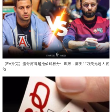
【EV扑克】盖哥河牌超池偷鸡被丹牛识破，痛失44万美元超大底
池