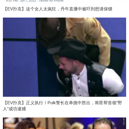
【EV扑克】这个女人太疯狂，丹牛直播中被吓到想请保镖
【EV扑克】正义执行！Polk警长在单挑中胜出，将匪帮首领“野
人”成功逮捕