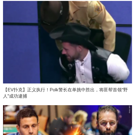
【EV扑克】正义执行！Polk警长在单挑中胜出，将匪帮首领“野
人”成功逮捕