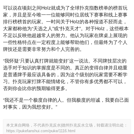
可以说在顷刻之间Holz就成为了全球扑克指数榜单的榜首玩
家，并且是至今唯一一位能够同时位居线下赛事和线上赛事
排行榜榜首的玩家。一时间关于Holz的各种报道不胫而走，
大家都称他为“天选之人”或“扑克天才”。对于Holz，这些根本
不足以反映他超越常人的努力。他认为玩家在牌桌上展现的
一些性格特点在一定程度上能够帮助他们，但最终为了个人
牌技还是需要非常努力和个人完善的。
“我怀疑‘只要认真打牌就能变好’这一说法。不同牌技层次的
选手对于知识的掌握度是不同的。真正的变得自律并且稳重
是普通牌手最应该具备的，因为这个级别的玩家需要不断学
习。扑克玩家打牌不能情绪化，不管你有多优秀都不可以，
否则你会比你的预期输得更多。
“我还不是一个极度自律的人。但我极度的坦诚，我要自己面
对事实，因为我想变好。”
本文来自网络，不代表扑克反水|德州扑克反水立场，转载请注明出处：
https://pukefanshui.com/puke/1116.html