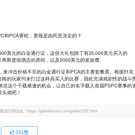
000美元的白金通行证，这份大礼包除了有25,000美元买入的
兰蒂斯度假酒店的房间，以及2000美元的差旅费。
，来冲击价格不菲的白金通行证和PCA的主赛套餐票。根据扑克
赛资格的玩家均未打过这样高买入的比赛，因此充满戏剧性的战斗
抓住这个千载难逢的机会，让自己的名字载入首届PSPC赛事的
重头戏吧！
tps://pukefanshui.com/puke/1107.html
151
赞