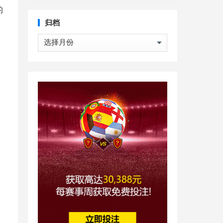
的
归档
归
档