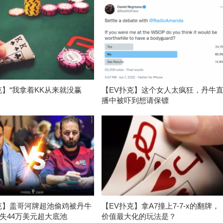
克】“我拿着KK从来就没赢
【EV扑克】这个女人太疯狂，丹牛
播中被吓到想请保镖
克】盖哥河牌超池偷鸡被丹牛
【EV扑克】拿A7撞上7-7-x的翻牌，
失44万美元超大底池
价值最大化的玩法是？