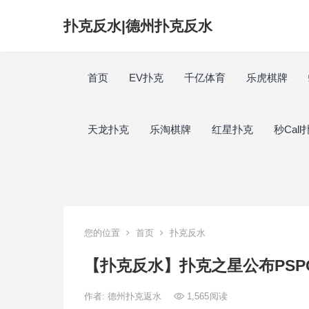
扑克反水|德州扑克反水
首页
EV扑克
千亿体育
乐虎棋牌
天龙扑克
乐淘棋牌
红星扑克
秒Call
您的位置
首页
扑克反水
【扑克反水】扑克之星公布PSP
作者:
德州扑克返水
1,565
阅读