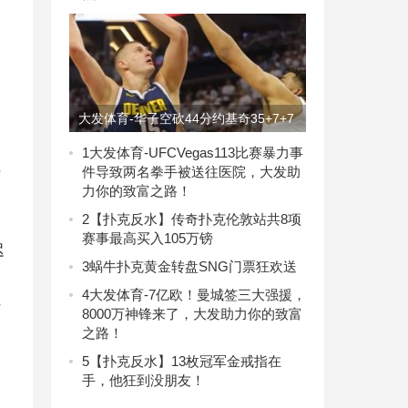
大发体育-华子空砍44分约基奇35+7+7
掘金再胜森林狼总分2-2，大发助力你
1
大发体育-UFCVegas113比赛暴力事
标
件导致两名拳手被送往医院，大发助
的致富之路！
力你的致富之路！
2
【扑克反水】传奇扑克伦敦站共8项
赛事最高买入105万镑
迟
3
蜗牛扑克黄金转盘SNG门票狂欢送
4
大发体育-7亿欧！曼城签三大强援，
括
8000万神锋来了，大发助力你的致富
之路！
5
【扑克反水】13枚冠军金戒指在
手，他狂到没朋友！