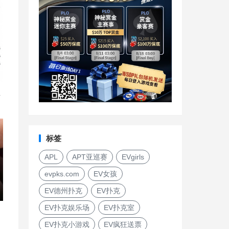
直
标签
APL
APT亚巡赛
EVgirls
evpks.com
EV女孩
EV德州扑克
EV扑克
EV扑克娱乐场
EV扑克室
EV扑克小游戏
EV疯狂送票