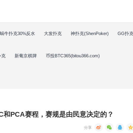
蜗牛扑克30%反水
大发扑克
神扑克(ShenPoker)
GG扑克(
扑克
新葡京棋牌
币投BTC365(bitou366.com)
C和PCA赛程，赛规是由民意决定的？