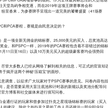
往天堂岛屿争相竞逐，而在2019年这项王牌赛事将会和
）纷至沓来，为参赛牌手呈现出一道完美的饕餮盛宴（41场赛
0日）是一项全新无佣金的锦标赛。25,000美元的买入，总奖池高达
奖金。和PSPC一样，2019年的PCA赛程包含着不容错过的锦
9年1月11日至16日）以及10万美元买入的超级豪客赛均会强势回
间，尽管大多数人已经从网络了解到相关的信息，可正式的官宣却
于揭开这两个神秘“压箱宝”的面纱。
民意调查，以征求广大玩家对于PSPC赛事的意见。问卷内容包
间，是否需要采用大盲注底池和计时器的新规以及奖池分配等问
星官方博客和社交媒体来进行填写问卷。
白金通行证的玩家和曾参加过扑克之星现场锦标赛的玩家（买入
个人的建议。除此之外扑克之星的工作人员还接洽一部分职业玩