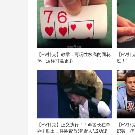
【EV扑克】教学：可玩性极高的同花
【EV扑
76，这样打赢更多
过！”
【EV扑克】正义执行！Polk警长在单
【EV扑
挑中胜出，将匪帮首领“野人”成功逮
识破，痛