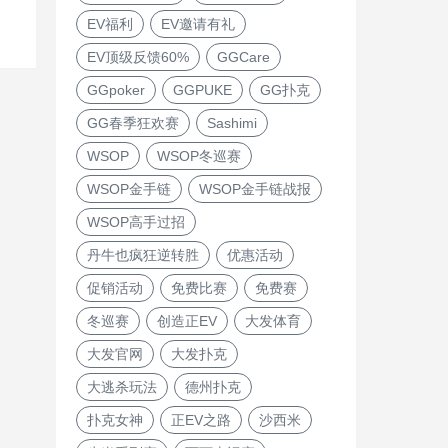
EV福利
EV邀请有礼
EV顶级反馈60%
GGCare
GGpoker
GGPUKE
GG扑克
GG春季狂欢赛
Sashimi
WSOP
WSOP冬巡赛
WSOP金手链
WSOP金手链战报
WSOP高手过招
丹牛也疯狂逆转胜
优惠活动
促销活动
免费比赛
免费赛
冬巡赛
创造正EV
大发体育
大发官网
大发扑克
大逃杀玩法
德州扑克
扑克女神
正EV之路
沙西米