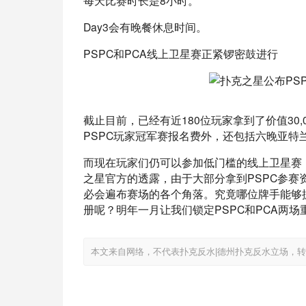
每天比赛时长是8小时。
Day3会有晚餐休息时间。
PSPC和PCA线上卫星赛正紧锣密鼓进行
截止目前，已经有近180位玩家拿到了价值30,
PSPC玩家冠军赛报名费外，还包括六晚亚特
而现在玩家们仍可以参加低门槛的线上卫星赛
之星官方的透露，由于大部分拿到PSPC参
必会遍布赛场的各个角落。究竟哪位牌手能够
册呢？明年一月让我们锁定PSPC和PCA两场
本文来自网络，不代表扑克反水|德州扑克反水立场，转载请注明出处：ht