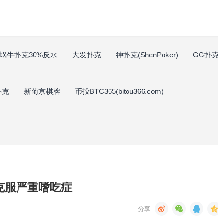
蜗牛扑克30%反水
大发扑克
神扑克(ShenPoker)
GG扑克(
扑克
新葡京棋牌
币投BTC365(bitou366.com)
in克服严重嗜吃症