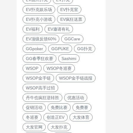
EV扑克娱乐场
EV扑克室
EV扑克小游戏
EV疯狂送票
EV福利
EV邀请有礼
EV顶级反馈60%
GGCare
GGpoker
GGPUKE
GG扑克
GG春季狂欢赛
Sashimi
WSOP
WSOP冬巡赛
WSOP金手链
WSOP金手链战报
WSOP高手过招
丹牛也疯狂逆转胜
优惠活动
促销活动
免费比赛
免费赛
冬巡赛
创造正EV
大发体育
大发官网
大发扑克