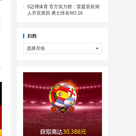
5
迈博体育 官方实力榜：雷霆居首湖
人升至第四 勇士排名NO.16
归档
归
档