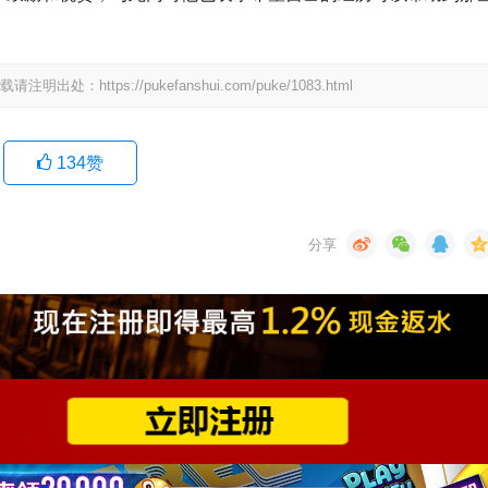
tps://pukefanshui.com/puke/1083.html
134
赞