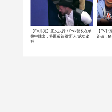
【EV扑克】正义执行！Polk警长在单
【EV扑
挑中胜出，将匪帮首领“野人”成功逮
识破，痛
捕