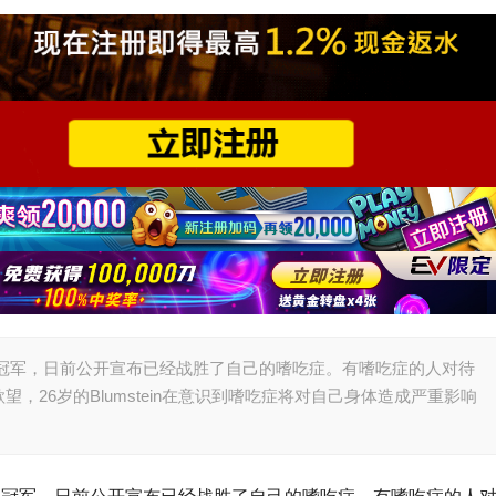
锦标赛主赛事冠军，日前公开宣布已经战胜了自己的嗜吃症。有嗜吃症的人对待
26岁的Blumstein在意识到嗜吃症将对自己身体造成严重影响
克锦标赛主赛事冠军，日前公开宣布已经战胜了自己的嗜吃症。有嗜吃症的人