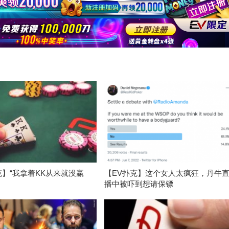
克】“我拿着KK从来就没赢
【EV扑克】这个女人太疯狂，丹牛
播中被吓到想请保镖