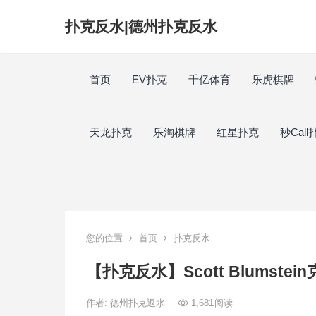
扑克反水|德州扑克反水
首页
EV扑克
千亿体育
乐虎棋牌
天龙扑克
乐淘棋牌
红星扑克
秒Call
您的位置
首页
扑克反水
【扑克反水】Scott Blumste
作者:
德州扑克返水
1,681
阅读