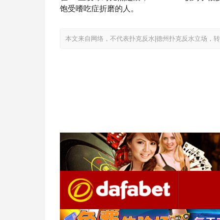
饱受嗜吃症折磨的人。
本文来自网络，不代表扑克反水|德州扑克反水立场，转载请注明出处：ht