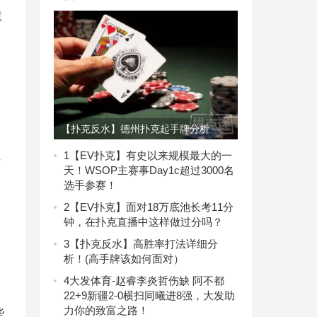
重
【扑克反水】德州扑克起手牌分析
真
1
【EV扑克】有史以来规模最大的一
天！WSOP主赛事Day1c超过3000名
选手参赛！
2
【EV扑克】面对18万底池长考11分
钟，在扑克直播中这样做过分吗？
3
【扑克反水】高胜率打法详细分
析！(高手牌该如何面对）
4
大发体育-赵睿李炎哲伤缺 阿不都
22+9新疆2-0横扫同曦进8强，大发助
些
力你的致富之路！