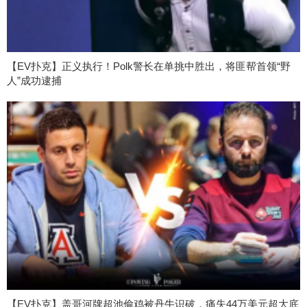
【EV扑克】正义执行！Polk警长在单挑中胜出，将匪帮首领“野
人”成功逮捕
【EV扑克】盖哥河牌超池偷鸡被丹牛识破，痛失44万美元超大底