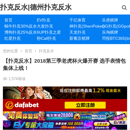
扑克反水|德州扑克反水
首页
EV扑克
千亿体育
乐虎棋牌
蜗牛扑克30%反水
大发扑克
神扑克(ShenPoker)
GG扑克(GGpok
博狗扑克25%反水
6UP扑克之星
天龙扑克
乐淘棋牌
红星扑克
秒Call扑克
新葡京棋牌
币投BTC365(bit
您的位置
首页
扑克反水
【扑克反水】2018第三季老虎杯火爆开赛 选手表情包
集体上线！
1,574
阅读