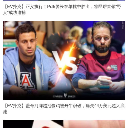
【EV扑克】正义执行！Polk警长在单挑中胜出，将匪帮首领“野
人”成功逮捕
【EV扑克】盖哥河牌超池偷鸡被丹牛识破，痛失44万美元超大底
池