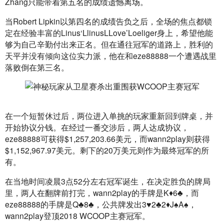
Zhang只能带着第五名的成绩遗憾离场。
当Robert Lipkin以第四名的成绩告负之后，全场的焦点都锁
定在经验丰富的Linus‘LlinusLLove’Loeliger身上，希望他能
够为自己辛勤付出来正名。但在通往冠军的道路上，胜利的
天平并没有倾向这位实力派，他在和eze88888一个遭遇战里
落败倒在第三名。
在一个短暂休过后，两位进入单挑的玩家重新回到牌桌，并
开始协议分钱。在经过一番交涉后，两人达成协议，
eze88888可获得$1,257,203.66美元，而wann2play则获得
$1,152,967.97美元。剩下的20万美元则作为最终冠军的所
有。
在当地时间凌晨3点52分左右冠军诞生，在决定胜负的牌局
里，两人在翻牌前打完，wann2play的手牌是K♦6♣，而
eze88888的手牌是Q♣8♣，公共牌发出3♥2♣2♦J♠A♠，
wann2play登顶2018 WCOOP主赛冠军。