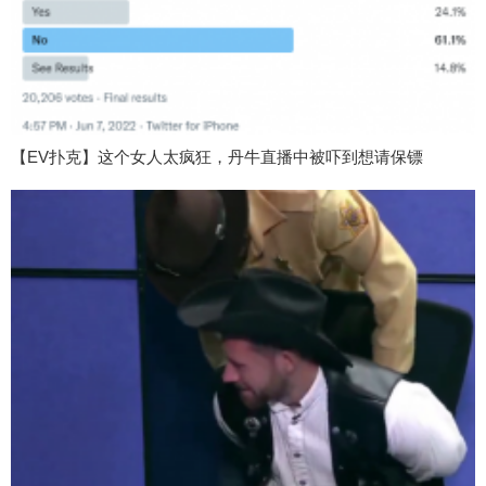
【EV扑克】这个女人太疯狂，丹牛直播中被吓到想请保镖