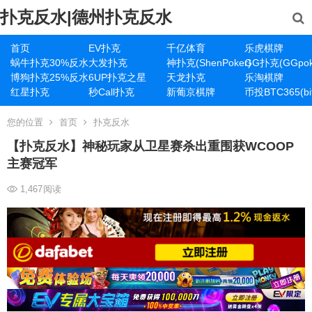
扑克反水|德州扑克反水
首页
EV扑克
千亿体育
乐虎棋牌
蜗牛扑克30%反水
大发扑克
神扑克(ShenPoker)
GG扑克(GGpok
博狗扑克25%反水
6UP扑克之星
天龙扑克
乐淘棋牌
红星扑克
秒Call扑克
新葡京棋牌
币投BTC365(bit
您的位置
首页
扑克反水
【扑克反水】神秘玩家从卫星赛杀出重围获WCOOP
主赛冠军
1,467
阅读