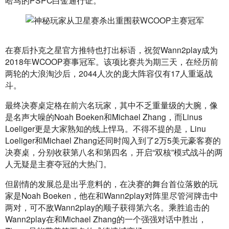
在赛后扑克之星官方推特也打出标语，祝贺Wann2play成为
2018年WCOOP赛事冠军。该项比赛共为期三天，在经历前
两轮的大浪淘沙后，2044人次的庞大阵容仅有17人重返战
斗。
最终决赛桌定格在前六名玩家，其中不乏重量级的大腕，像
是名声大噪的Noah Boeken和Michael Zhang，而Linus 
Loeliger更是大家熟知的线上悍马。不得不提的是，Linu 
Loeliger和Michael Zhang还同时闯入到了2万5美元豪客赛的
决赛桌，分别收获第八名和第四名，开启“双核”模式战斗的两
人无疑是主赛夺冠的大热门。
但剧情的发展总是出乎意料的，在决赛的舞台首位落败的玩
家是Noah Boeken，他在和Wann2play对阵里尽管河牌击中
两对，可不敌Wann2play的顺子获得第六名。乘胜追击的
Wann2play在和Michael Zhang的一个强强对话中胜出，