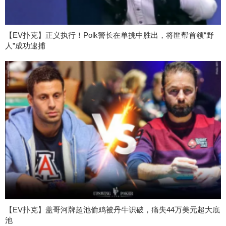
【EV扑克】正义执行！Polk警长在单挑中胜出，将匪帮首领“野
人”成功逮捕
【EV扑克】盖哥河牌超池偷鸡被丹牛识破，痛失44万美元超大底
池