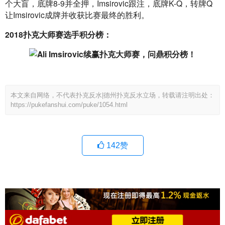
个大盲，底牌8-9并全押，Imsirovic跟注，底牌K-Q，转牌Q
让Imsirovic成牌并收获比赛最终的胜利。
2018扑克大师赛选手积分榜：
本文来自网络，不代表扑克反水|德州扑克反水立场，转载请注明出处：
https://pukefanshui.com/puke/1054.html
142
赞