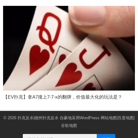
【EV扑克】拿A7撞上7-7-x的翻牌，价值最大化的玩法是？
© 2026
扑克反水|德州扑克反水
自豪地采用WordPress
网站地图
|
百度地图
|
谷歌地图