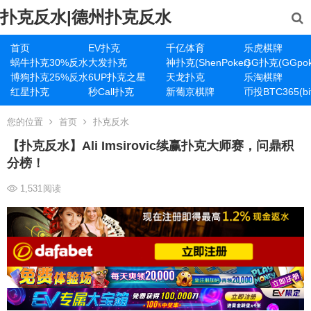
扑克反水|德州扑克反水
首页
EV扑克
千亿体育
乐虎棋牌
蜗牛扑克30%反水
大发扑克
神扑克(ShenPoker)
GG扑克(GGpok
博狗扑克25%反水
6UP扑克之星
天龙扑克
乐淘棋牌
红星扑克
秒Call扑克
新葡京棋牌
币投BTC365(bit
您的位置
首页
扑克反水
【扑克反水】Ali Imsirovic续赢扑克大师赛，问鼎积
分榜！
1,531
阅读