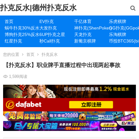
扑克反水|德州扑克反水
首页
EV扑克
千亿体育
乐虎棋牌
蜗牛扑克30%反水
大发扑克
神扑克(ShenPoker)
GG扑克(GGpok
博狗扑克25%反水
6UP扑克之星
天龙扑克
乐淘棋牌
红星扑克
秒Call扑克
新葡京棋牌
币投BTC365(bit
您的位置
首页
扑克反水
【扑克反水】职业牌手直播过程中出现两起事故
1,599
阅读