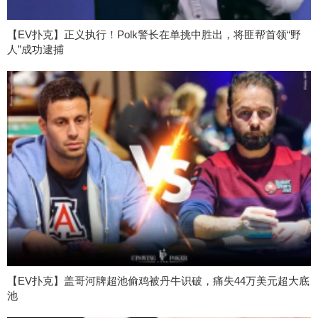
【EV扑克】正义执行！Polk警长在单挑中胜出，将匪帮首领“野
人”成功逮捕
【EV扑克】盖哥河牌超池偷鸡被丹牛识破，痛失44万美元超大底
池