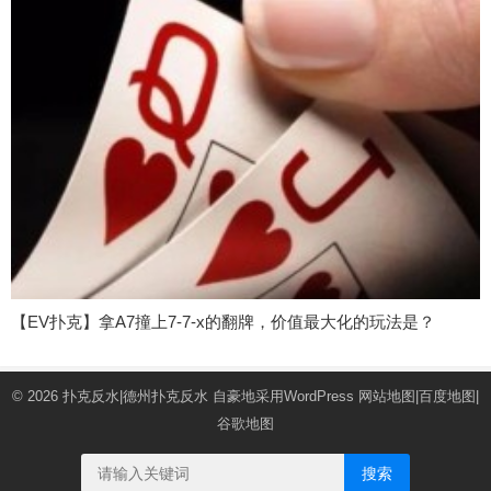
【EV扑克】拿A7撞上7-7-x的翻牌，价值最大化的玩法是？
© 2026
扑克反水|德州扑克反水
自豪地采用WordPress
网站地图
|
百度地图
|
谷歌地图
搜索