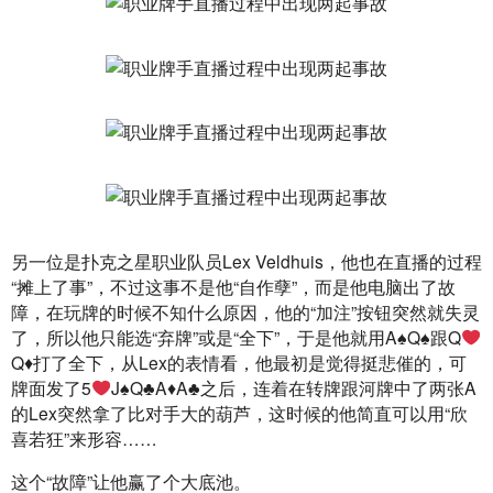
另一位是扑克之星职业队员Lex Veldhuis，他也在直播的过程
“摊上了事”，不过这事不是他“自作孽”，而是他电脑出了故
障，在玩牌的时候不知什么原因，他的“加注”按钮突然就失灵
了，所以他只能选“弃牌”或是“全下”，于是他就用A
♠
Q
♠
跟Q
Q
♦
打了全下，从Lex的表情看，他最初是觉得挺悲催的，可
牌面发了5
J
♠
Q
♣
A
♦
A
♣
之后，连着在转牌跟河牌中了两张A
的Lex突然拿了比对手大的葫芦，这时候的他简直可以用“欣
喜若狂”来形容……
这个“故障”让他赢了个大底池。