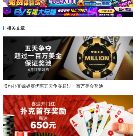
相关文章
博狗扑克锦标赛优惠五天争夺超过一百万美金奖池