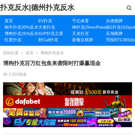
扑克反水|德州扑克反水
首页
EV扑克
千亿体育
乐虎棋牌
蜗牛扑克30%反水
大发扑克
神扑克(ShenPoker)
GG扑克(GGpok
博狗扑克25%反水
6UP扑克之星
天龙扑克
乐淘棋牌
红星扑克
秒Call扑克
新葡京棋牌
币投BTC365(bit
您的位置
首页
博狗扑克反水
博狗扑克百万红包鱼来袭限时打爆赢现金
2,019
阅读