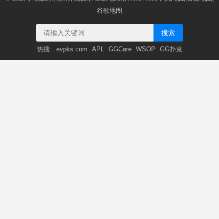
谷歌地图
搜索
热搜:
evpks.com
APL
GGCare
WSOP
GG扑克