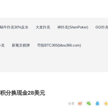
蜗牛扑克30%反水
大发扑克
神扑克(ShenPoker)
GG扑克(
扑克
新葡京棋牌
币投BTC365(bitou366.com)
克积分换现金28美元