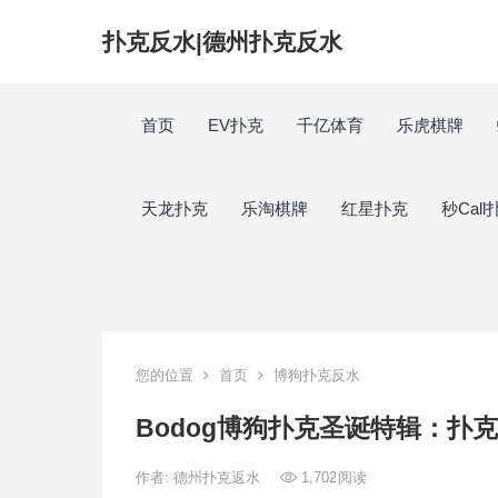
扑克反水|德州扑克反水
首页
EV扑克
千亿体育
乐虎棋牌
天龙扑克
乐淘棋牌
红星扑克
秒Call
您的位置
首页
博狗扑克反水
Bodog博狗扑克圣诞特辑：扑
作者:
德州扑克返水
1,702
阅读