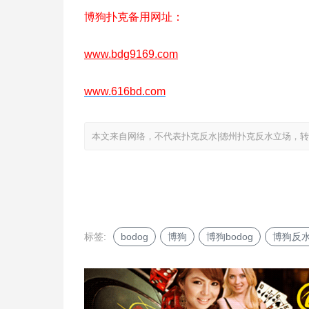
博狗扑克备用网址：
www.bdg9169.com
www.616bd.com
本文来自网络，不代表扑克反水|德州扑克反水立场，转载请注明出处：htt
标签:
bodog
博狗
博狗bodog
博狗反