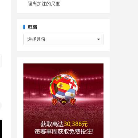
隔离加注的尺度
归档
归
档