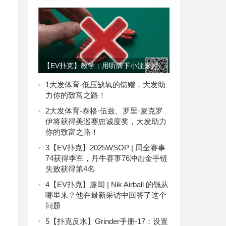
【EV扑克】教学：用听牌下小注来控
制成本的做法到底可不可行？
1
大发体育-低压缺氧的馈赠，大发助
力你的致富之路！
2
大发体育-泰格·伍兹、罗里·麦克罗
伊将获得美巡赛忠诚度奖，大发助力
你的致富之路！
3
【EV扑克】2025WSOP | 周全赛事
74获得季军，丹牛赛事76冲击金手链
失败获得第4名
4
【EV扑克】趣闻 | Nik Airball 的钱从
哪里来？他在最新采访中回答了这个
问题
5
【扑克反水】Grinder手册-17：设置