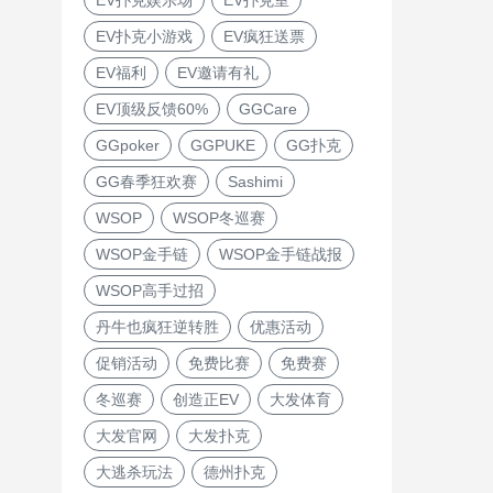
EV扑克小游戏
EV疯狂送票
EV福利
EV邀请有礼
EV顶级反馈60%
GGCare
GGpoker
GGPUKE
GG扑克
GG春季狂欢赛
Sashimi
WSOP
WSOP冬巡赛
WSOP金手链
WSOP金手链战报
WSOP高手过招
丹牛也疯狂逆转胜
优惠活动
促销活动
免费比赛
免费赛
冬巡赛
创造正EV
大发体育
大发官网
大发扑克
大逃杀玩法
德州扑克