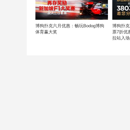
博狗扑克六月优惠：畅玩Bodog博狗
博狗扑克
体育赢大奖
票7折优
拉站入场