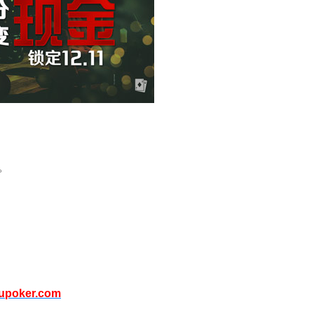
。
。
upoker.com