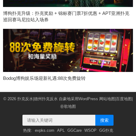
博狗扑克升级：扑克奖励 + 锦标赛门票7折优惠 + APT亚洲扑克
巡回赛马尼拉站入场券
Bodog博狗娱乐场迎新礼遇:88次免费旋转
© 2026
扑克反水|德州扑克反水
自豪地采用WordPress
网站地图
|
百度地图
|
谷歌地图
搜索
热搜:
evpks.com
APL
GGCare
WSOP
GG扑克