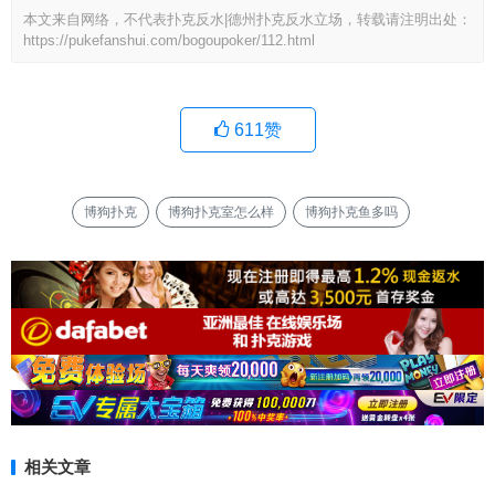
本文来自网络，不代表扑克反水|德州扑克反水立场，转载请注明出处：
https://pukefanshui.com/bogoupoker/112.html
611
赞
博狗扑克
博狗扑克室怎么样
博狗扑克鱼多吗
相关文章