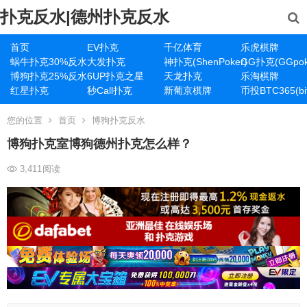
扑克反水|德州扑克反水
首页
EV扑克
千亿体育
乐虎棋牌
蜗牛扑克30%反水
大发扑克
神扑克(ShenPoker)
GG扑克(GGpok
博狗扑克25%反水
6UP扑克之星
天龙扑克
乐淘棋牌
红星扑克
秒Call扑克
新葡京棋牌
币投BTC365(bit
您的位置
首页
博狗扑克反水
博狗扑克室博狗德州扑克怎么样？
3,411
阅读