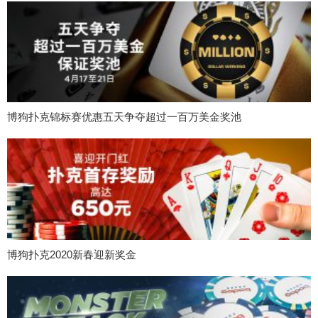
博狗扑克锦标赛优惠五天争夺超过一百万美金奖池
博狗扑克2020新春迎新奖金