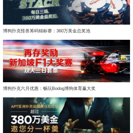
博狗扑克怪兽筹码锦标赛：360万美金总奖池
博狗扑克六月优惠：畅玩Bodog博狗体育赢大奖